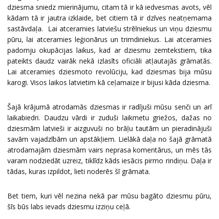
dziesma sniedz mierinājumu, citam tā ir kā iedvesmas avots, vēl
kādam tā ir jautra izklaide, bet citiem tā ir dzīves neatņemama
sastāvdaļa. Lai atceramies latviešu strēlniekus un viņu dziesmu
pūru, lai atceramies leģionārus un trimdiniekus. Lai atceramies
padomju okupācijas laikus, kad ar dziesmu zemtekstiem, tika
pateikts daudz vairāk nekā izlasīts oficiāli atļautajās grāmatās.
Lai atceramies dziesmoto revolūciju, kad dziesmas bija mūsu
karogi. Visos laikos latvietim kā ceļamaize ir bijusi kāda dziesma.
Šajā krājumā atrodamās dziesmas ir radījuši mūsu senči un arī
laikabiedri. Daudzu vārdi ir zuduši laikmetu griežos, dažas no
dziesmām latvieši ir aizguvuši no brāļu tautām un pieradinājuši
savām vajadzībām un apstākļiem. Lielākā daļa no šajā grāmatā
atrodamajām dziesmām vairs neprasa komentārus, un mēs tās
varam nodziedāt uzreiz, tiklīdz kāds iesācis pirmo rindiņu. Daļa ir
tādas, kuras izpildot, lieti noderēs šī grāmata.
Bet tiem, kuri vēl nezina nekā par mūsu bagāto dziesmu pūru,
šīs būs labs ievads dziesmu izziņu ceļā.