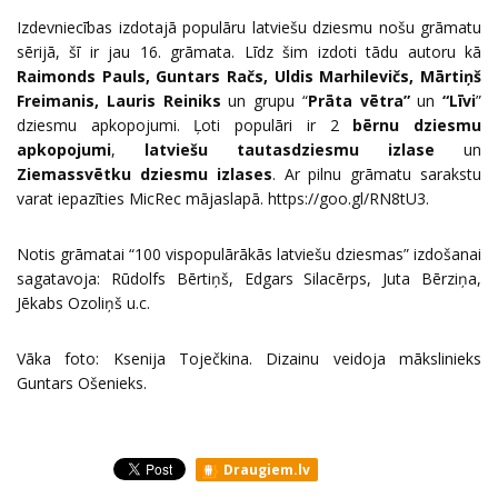
Izdevniecības izdotajā populāru latviešu dziesmu nošu grāmatu
sērijā, šī ir jau 16. grāmata. Līdz šim izdoti tādu autoru kā
Raimonds Pauls, Guntars Račs, Uldis Marhilevičs, Mārtiņš
Freimanis, Lauris Reiniks
un grupu “
Prāta vētra”
un
“Līvi
”
dziesmu apkopojumi. Ļoti populāri ir 2
bērnu dziesmu
apkopojumi
,
latviešu tautasdziesmu izlase
un
Ziemassvētku dziesmu izlases
. Ar pilnu grāmatu sarakstu
varat iepazīties MicRec mājaslapā.
https://goo.gl/RN8tU3
.
Notis grāmatai “100 vispopulārākās latviešu dziesmas” izdošanai
sagatavoja: Rūdolfs Bērtiņš, Edgars Silacērps, Juta Bērziņa,
Jēkabs Ozoliņš u.c.
Vāka foto:
Ksenija Toječkina
. Dizainu veidoja mākslinieks
Guntars Ošenieks.
Draugiem.lv