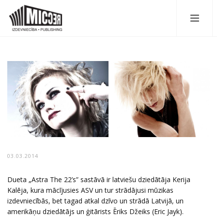
03.03.2014
Dueta „Astra The 22’s” sastāvā ir latviešu dziedātāja Kerija
Kalēja, kura mācījusies ASV un tur strādājusi mūzikas
izdevniecībās, bet tagad atkal dzīvo un strādā Latvijā, un
amerikāņu dziedātājs un ģitārists Ēriks Džeiks (Eric Jayk).