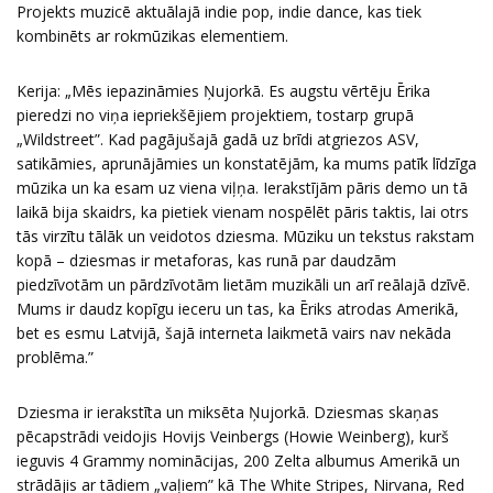
Projekts muzicē aktuālajā indie pop, indie dance, kas tiek
kombinēts ar rokmūzikas elementiem.
Kerija: „Mēs iepazināmies Ņujorkā. Es augstu vērtēju Ērika
pieredzi no viņa iepriekšējiem projektiem, tostarp grupā
„Wildstreet”. Kad pagājušajā gadā uz brīdi atgriezos ASV,
satikāmies, aprunājāmies un konstatējām, ka mums patīk līdzīga
mūzika un ka esam uz viena viļņa. Ierakstījām pāris demo un tā
laikā bija skaidrs, ka pietiek vienam nospēlēt pāris taktis, lai otrs
tās virzītu tālāk un veidotos dziesma. Mūziku un tekstus rakstam
kopā – dziesmas ir metaforas, kas runā par daudzām
piedzīvotām un pārdzīvotām lietām muzikāli un arī reālajā dzīvē.
Mums ir daudz kopīgu ieceru un tas, ka Ēriks atrodas Amerikā,
bet es esmu Latvijā, šajā interneta laikmetā vairs nav nekāda
problēma.”
Dziesma ir ierakstīta un miksēta Ņujorkā. Dziesmas skaņas
pēcapstrādi veidojis Hovijs Veinbergs (Howie Weinberg), kurš
ieguvis 4 Grammy nominācijas, 200 Zelta albumus Amerikā un
strādājis ar tādiem „vaļiem” kā The White Stripes, Nirvana, Red