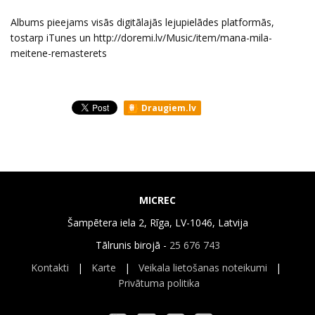
Albums pieejams visās digitālajās lejupielādes platformās,
tostarp iTunes un
http://doremi.lv/Music/item/mana-mila-
meitene-remasterets
Draugiem.lv
MICREC
Šampētera iela 2, Rīga, LV-1046, Latvija
Tālrunis birojā -
25 676 743
Kontakti
|
Karte
|
Veikala lietošanas noteikumi
|
Privātuma politika