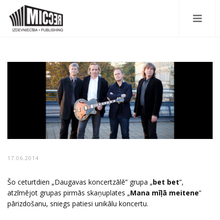
17.06.2014
Šo ceturtdien „Daugavas koncertzālē” grupa „
bet bet
”,
atzīmējot grupas pirmās skaņuplates „
Mana mīļā meitene
”
pārizdošanu, sniegs patiesi unikālu koncertu.