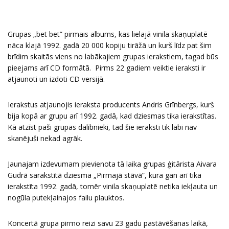
Grupas „bet bet” pirmais albums, kas lielajā vinila skaņuplatē
nāca klajā 1992. gadā 20 000 kopiju tirāžā un kurš līdz pat šim
brīdim skaitās viens no labākajiem grupas ierakstiem, tagad būs
pieejams arī CD formātā. Pirms 22 gadiem veiktie ieraksti ir
atjaunoti un izdoti CD versijā.
Ierakstus atjaunojis ieraksta producents Andris Grīnbergs, kurš
bija kopā ar grupu arī 1992. gadā, kad dziesmas tika ierakstītas.
Kā atzīst paši grupas dalībnieki, tad šie ieraksti tik labi nav
skanējuši nekad agrāk.
Jaunajam izdevumam pievienota tā laika grupas ģitārista Aivara
Gudrā sarakstītā dziesma „Pirmajā stāvā”, kura gan arī tika
ierakstīta 1992. gadā, tomēr vinila skaņuplatē netika iekļauta un
nogūla putekļainajos failu plauktos.
Koncertā grupa pirmo reizi savu 23 gadu pastāvēšanas laikā,