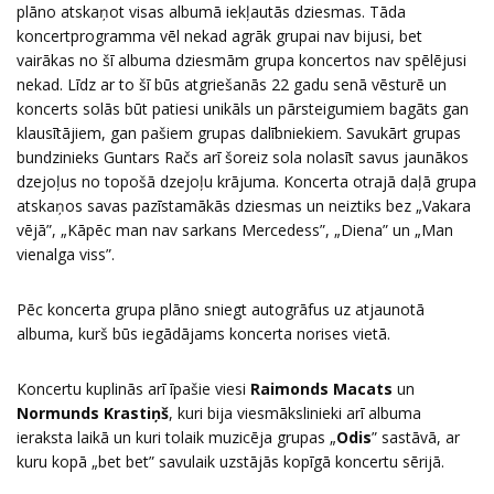
plāno atskaņot visas albumā iekļautās dziesmas. Tāda
koncertprogramma vēl nekad agrāk grupai nav bijusi, bet
vairākas no šī albuma dziesmām grupa koncertos nav spēlējusi
nekad. Līdz ar to šī būs atgriešanās 22 gadu senā vēsturē un
koncerts solās būt patiesi unikāls un pārsteigumiem bagāts gan
klausītājiem, gan pašiem grupas dalībniekiem. Savukārt grupas
bundzinieks Guntars Račs arī šoreiz sola nolasīt savus jaunākos
dzejoļus no topošā dzejoļu krājuma. Koncerta otrajā daļā grupa
atskaņos savas pazīstamākās dziesmas un neiztiks bez „Vakara
vējā”, „Kāpēc man nav sarkans Mercedess”, „Diena” un „Man
vienalga viss”.
Pēc koncerta grupa plāno sniegt autogrāfus uz atjaunotā
albuma, kurš būs iegādājams koncerta norises vietā.
Koncertu kuplinās arī īpašie viesi
Raimonds Macats
un
Normunds Krastiņš
, kuri bija viesmākslinieki arī albuma
ieraksta laikā un kuri tolaik muzicēja grupas „
Odis
” sastāvā, ar
kuru kopā „bet bet” savulaik uzstājās kopīgā koncertu sērijā.