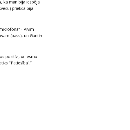
s, ka man bija iespēja
vešu) priekšā bija
 mikrofonā” - Aivim
lovam (bass), un Guntim
gos pozitīvi, un esmu
iks "Patiesība”.”