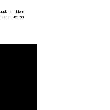
daudziem citiem
 Viļuma dziesma