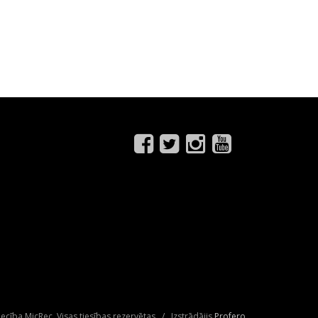
ecība MicRec. Visas tiesības rezervētas / Izstrādājis
Profero