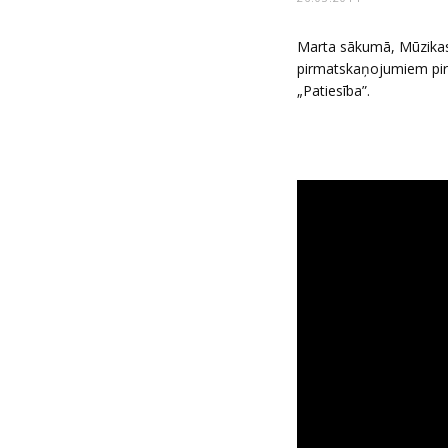
Marta sākumā, Mūzikas 
pirmatskaņojumiem pirm
„Patiesība”.