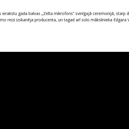
ierakstu gada balvas „Zelta mikrofons” svinīgajā ceremonijā, starp 
o reizi izskanēja producenta, un tagad arī solo mākslinieka Edgara