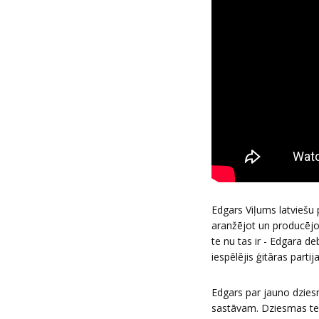
Edgars Viļums latviešu 
aranžējot un producējot
te nu tas ir - Edgara de
iespēlējis ģitāras partija
Edgars par jauno dzies
sastāvam. Dziesmas teks