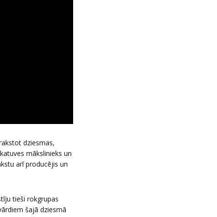
 rakstot dziesmas,
 skatuves mākslinieks un
akstu arī producējis un
īju tieši rokgrupas
s vārdiem šajā dziesmā