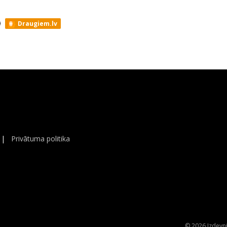
Draugiem.lv
|
Privātuma politika
© 2026 Izdevni