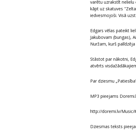
varētu uzrakstīt nelielu
kāpt uz skatuves "Zelta
iedvesmojoši. Visā uzstā
Edgars vēlas pateikt li
Jakubovam (bungas), Ai
Nuržam, kurš palīdzēja 
Stāstot par nākotni, Edg
atvērts visdažādākajiem
Par dziesmu „Patiesība
MP3 pieejams Doremi.
http://doremi.lv/Music/
Dziesmas teksts pieeja