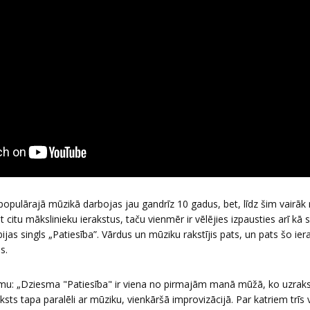
populārajā mūzikā darbojas jau gandrīz 10 gadus, bet, līdz šim vairāk
 citu mākslinieku ierakstus, taču vienmēr ir vēlējies izpausties arī kā
bijas singls „Patiesība”. Vārdus un mūziku rakstījis pats, un pats šo ier
s.
mu: „Dziesma "Patiesība" ir viena no pirmajām manā mūžā, ko uzrakst
ts tapa paralēli ar mūziku, vienkāršā improvizācijā. Par katriem trī