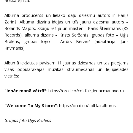
Rokkafejnīcā.
Albuma producents un lielāko daļu dziesmu autors ir Harijs
Zariņš. Albuma dizaina idejas un trīs jaunu dziesmu autors –
Rolands Majors. Skaņu režija un master – Kārlis Šteinmanis (KS
Records), albuma dizains – Krists Seržants, grupas foto – Uģis
Brālēns, grupas logo – Artūrs Bērziņš (adaptācija: Juris
Krivmanis).
Albumā iekļautas pavisam 11 jaunas dziesmas un tas pieejams
visās populārākajās mūzikas straumēšanas un lejupielādes
vietnēs:
"Ienāc manā vētrā"
:
https://orcd.co/coltfair_ienacmanavetra
"Welcome To My Storm"
:
https://orcd.co/coltfairalbums
Grupas foto Uģis Brālēns