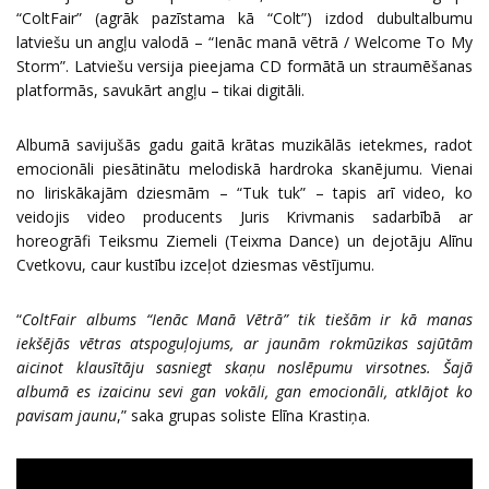
“ColtFair” (agrāk pazīstama kā “Colt”) izdod dubultalbumu
latviešu un angļu valodā – “Ienāc manā vētrā / Welcome To My
Storm”. Latviešu versija pieejama CD formātā un straumēšanas
platformās, savukārt angļu – tikai digitāli.
Albumā savijušās gadu gaitā krātas muzikālās ietekmes, radot
emocionāli piesātinātu melodiskā hardroka skanējumu. Vienai
no liriskākajām dziesmām – “Tuk tuk” – tapis arī video, ko
veidojis video producents Juris Krivmanis sadarbībā ar
horeogrāfi Teiksmu Ziemeli (Teixma Dance) un dejotāju Alīnu
Cvetkovu, caur kustību izceļot dziesmas vēstījumu.
“
ColtFair albums “Ienāc Manā Vētrā” tik tiešām ir kā manas
iekšējās vētras atspoguļojums, ar jaunām rokmūzikas sajūtām
aicinot klausītāju sasniegt skaņu noslēpumu virsotnes. Šajā
albumā es izaicinu sevi gan vokāli, gan emocionāli, atklājot ko
pavisam jaunu
,” saka grupas soliste Elīna Krastiņa.