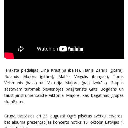
Ierakstā piedalījās Elīna Krastiņa (balss), Harijs Zariņš (ģitāra),
Rolands Majors (ģitāra), Matīss Veigulis (bungas), Toms
Veismanis (bass) un Viktorija Majore (papildvokāls). Grupas
sastāvam turpmāk pievienojas basģitārists Ģirts Bogdans un
taustiņinstrumentāliste Viktorija Majore, kas bagātinās grupas
skanējumu.
Grupa uzstāsies arī 23. augustā Ogrē pilsētas svētku ietvaros,
bet albuma prezentācijas koncerts notiks 16. oktobrī Latvijas 1.