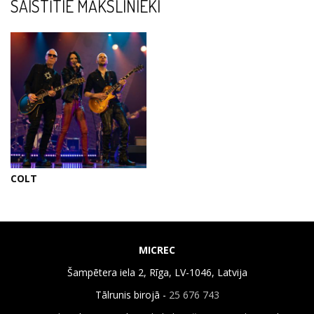
SAISTĪTIE MĀKSLINIEKI
COLT
MICREC
Šampētera iela 2, Rīga, LV-1046, Latvija
Tālrunis birojā -
25 676 743