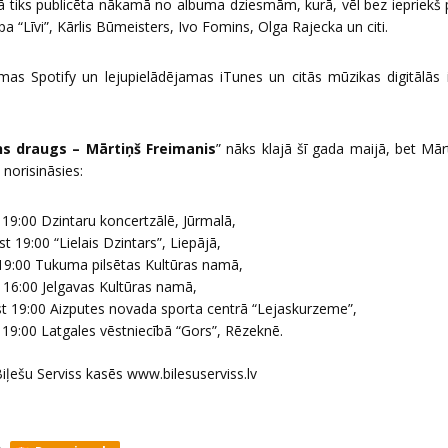
ā tiks publicēta nākamā no albuma dziesmām, kurā, vēl bez iepriekš 
pa “Līvi”, Kārlis Būmeisters, Ivo Fomins, Olga Rajecka un citi.
as Spotify un lejupielādējamas iTunes un citās mūzikas digitālās 
s draugs – Mārtiņš Freimanis
” nāks klajā šī gada maijā, bet Mār
 norisināsies:
 19:00 Dzintaru koncertzālē, Jūrmalā,
t 19:00 “Lielais Dzintars”, Liepājā,
t 19:00 Tukuma pilsētas Kultūras namā,
t 16:00 Jelgavas Kultūras namā,
st 19:00 Aizputes novada sporta centrā “Lejaskurzeme”,
 19:00 Latgales vēstniecībā “Gors”, Rēzeknē.
Biļešu Serviss kasēs
www.bilesuserviss.lv