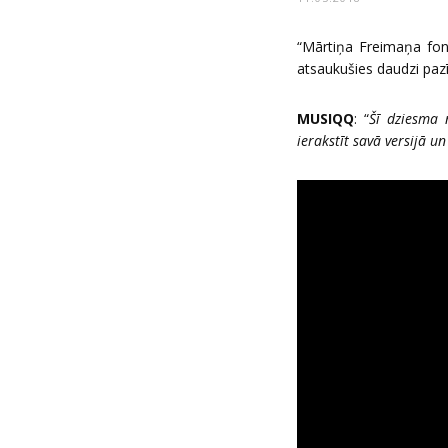
“Mārtiņa Freimaņa fon
atsaukušies daudzi pazī
MUSIQQ
: “
Šī dziesma 
ierakstīt savā versijā 