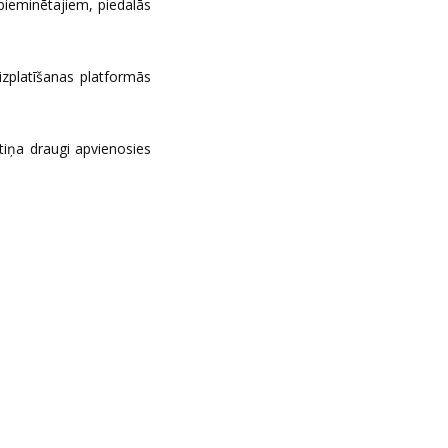
pieminētajiem, piedalās
izplatīšanas platformās
tiņa draugi apvienosies