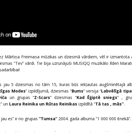
bez Mārtiņa Freimaņa mūzikas un dziesmā vārdiem, vēl ir izmantota 
iesmas “Tev” vārdi. Tie bija uzrunājuši MUSIQQ muzikālo līderi Mara
 sadarbībai!
tas jau 5 dziesmas no tām 15, kuras būs iekļautas augšminētajā al
Rīgas Modes
” izpildījumā, dziesmas “
Bums
” versija “
Labvēlīgā tipa
viča
un grupas “
Z-Scars
” dziesmas “
Kad Ēģiptē sniegs
” , gr
k
” un
Laura Reinika un Rūtas Reinikas
izpildītā “
Tā tas , mās’
”.
 jau es” ir no grupas
“Tumsa”
2004. gada albuma “1 000 000 itnekā”.