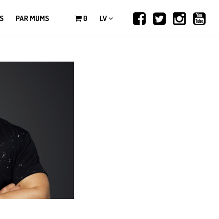
S
PAR MUMS
0
LV