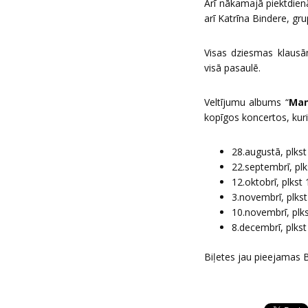
Arī nākamajā piektdien
arī Katrīna Bindere, gru
Visas dziesmas klausām
visā pasaulē.
Veltījumu albums “
Man
kopīgos koncertos, kuri
28.augustā, plkst
22.septembrī, plks
12.oktobrī, plks
3.novembrī, plks
10.novembrī, plk
8.decembrī, plkst
Biļetes jau pieejamas 