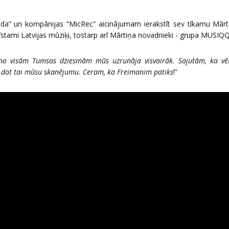
da” un kompānijas “MicRec” aicinājumam ierakstīt sev tīkamu Mār
stami Latvijas mūziķi, tostarp arī Mārtiņa novadnieki - grupa MUSIQQ
no visām Tumsas dziesmām mūs uzrunāja visvairāk. Sajutām, ka vēl
un dot tai mūsu skanējumu. Ceram, ka Freimanim patiks
!”