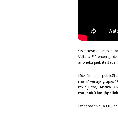
Šīs dziesmas versijai 
Valtera Frīdenberga dz
ar prieku piekrita šādai
Līdz šim bija publicē
mani
” versija grupas “
izpildījumā,
Andra Ki
maijpuķītēm jāpalie
Dziesma “Ne jau tu, ne