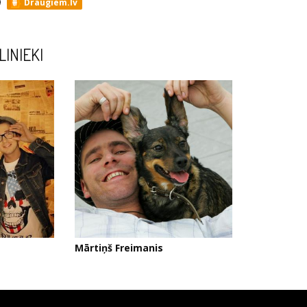
Draugiem.lv
LINIEKI
Mārtiņš Freimanis