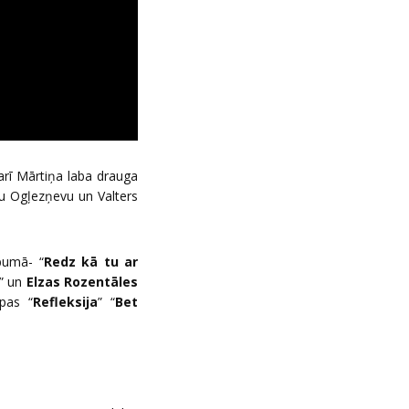
arī Mārtiņa laba drauga
tu Ogļezņevu un Valters
bumā- “
Redz kā tu ar
” un
Elzas Rozentāles
upas “
Refleksija
” “
Bet