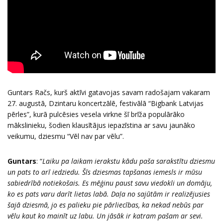
Guntars Račs, kurš aktīvi gatavojas savam radošajam vakaram
27. augustā, Dzintaru koncertzālē, festivālā “Bigbank Latvijas
pērles”, kurā pulcēsies vesela virkne šī brīža populārāko
mākslinieku, šodien klausītājus iepazīstina ar savu jaunāko
veikumu, dziesmu “Vēl nav par vēlu”.
Guntars
: “
Laiku pa laikam ierakstu kādu paša sarakstītu dziesmu
un pats to arī iedziedu. Šīs dziesmas tapšanas iemesls ir mūsu
sabiedrībā notiekošais. Es mēģinu paust savu viedokli un domāju,
ko es pats varu darīt lietas labā. Daļa no sajūtām ir realizējusies
šajā dziesmā, jo es palieku pie pārliecības, ka nekad nebūs par
vēlu kaut ko mainīt uz labu. Un jāsāk ir katram pašam ar sevi.