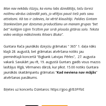
Man nav nekādu ilūziju, ka esmu labs dziedātājs, taču šoreiz
nolēmu vārdus izdziedāt pats, jo vēlējos paust tieši pats savu
attieksmi. Kā tas ir izdevies, lai vērtē klausītāji. Paldies Gintam
Stankevičam par dziesmas producēšanu un manam grupas “bet
bet” kolēģim Uģim Tirzītim par sirdi plosošo ģitāras solo. Teksta
video veidoja mākslinieks Ritvars Bluka”.
Guntara Rača jaunākās dzejoļu grāmatas “ 365” 1. daļa nāks
klajā 28. augustā, bet grāmatas atvēršana notiks jau
pieminētajā koncertā “Bigbank Latvijas Pērles”, 27. augusta
vakarā. Savukārt jau rīt, 19. augustā Guntars gaidīs visus mazos
lasītājus Rīgā, Vērmanes dārzā, kur plkst. 15.00 notiks Guntara
jaunākās skaitāmpantu grāmatas “
Kad neviena nav mājās
”
atvēršanas pasākums.
Biļetes uz koncertu Dzintaros:
https://goo.gl/B3PFbE