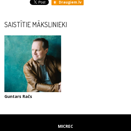
Draugiem.lv
SAISTĪTIE MĀKSLINIEKI
Guntars Račs
MICREC