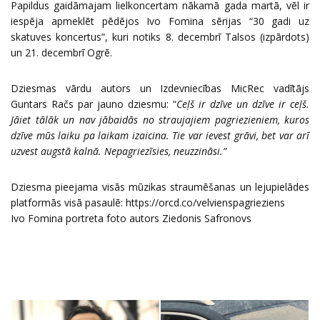
Papildus gaidāmajam lielkoncertam nākamā gada martā, vēl ir
iespēja apmeklēt pēdējos Ivo Fomina sērijas “30 gadi uz
skatuves koncertus”, kuri notiks 8. decembrī Talsos (izpārdots)
un 21. decembrī Ogrē.
Dziesmas vārdu autors un Izdevniecības MicRec vadītājs
Guntars Račs par jauno dziesmu: “
Ceļš ir dzīve un dzīve ir ceļš.
Jāiet tālāk un nav jābaidās no straujajiem pagriezieniem, kuros
dzīve mūs laiku pa laikam izaicina. Tie var ievest grāvi, bet var arī
uzvest augstā kalnā. Nepagriezīsies, neuzzināsi.”
Dziesma pieejama visās mūzikas straumēšanas un lejupielādes
platformās visā pasaulē:
https://orcd.co/velvienspagrieziens
Ivo Fomina portreta foto autors Ziedonis Safronovs