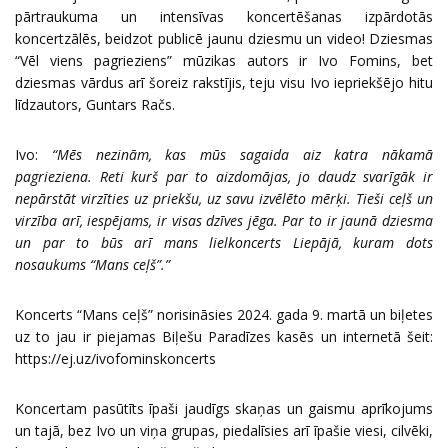
pārtraukuma un intensīvas koncertēšanas izpārdotās
koncertzālēs, beidzot publicē jaunu dziesmu un video! Dziesmas
“Vēl viens pagrieziens” mūzikas autors ir Ivo Fomins, bet
dziesmas vārdus arī šoreiz rakstījis, teju visu Ivo iepriekšējo hitu
līdzautors, Guntars Račs.
Ivo:
“
Mēs nezinām, kas mūs sagaida aiz katra nākamā
pagrieziena. Reti kurš par to aizdomājas, jo daudz svarīgāk ir
nepārstāt virzīties uz priekšu, uz savu izvēlēto mērķi. Tieši ceļš un
virzība arī, iespējams, ir visas dzīves jēga. Par to ir jaunā dziesma
un par to būs arī mans lielkoncerts Liepājā, kuram dots
nosaukums “Mans ceļš”.”
Koncerts “Mans ceļš” norisināsies 2024. gada 9. martā un biļetes
uz to jau ir piejamas Biļešu Paradīzes kasēs un internetā šeit:
https://ej.uz/ivofominskoncerts
Koncertam pasūtīts īpaši jaudīgs skaņas un gaismu aprīkojums
un tajā, bez Ivo un viņa grupas, piedalīsies arī īpašie viesi, cilvēki,