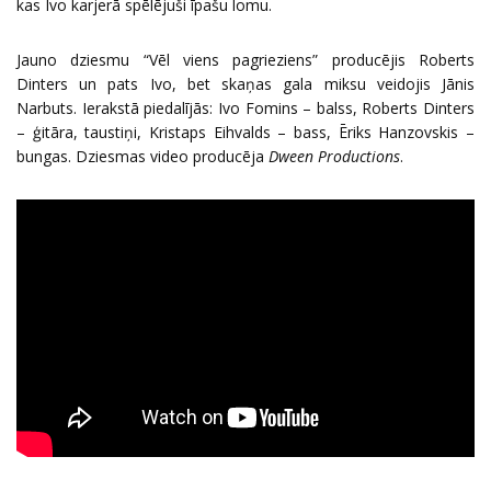
kas Ivo karjerā spēlējuši īpašu lomu.
Jauno dziesmu “Vēl viens pagrieziens” producējis Roberts
Dinters un pats Ivo, bet skaņas gala miksu veidojis Jānis
Narbuts. Ierakstā piedalījās: Ivo Fomins – balss, Roberts Dinters
– ģitāra, taustiņi, Kristaps Eihvalds – bass, Ēriks Hanzovskis –
bungas. Dziesmas video producēja
Dween Productions
.