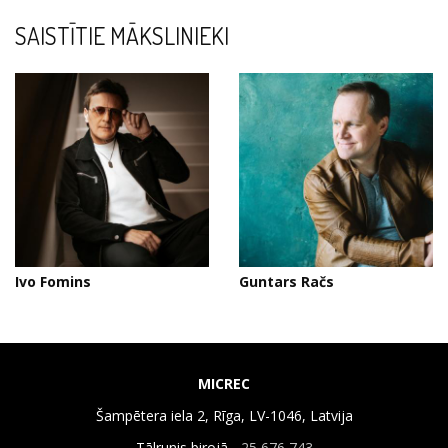
SAISTĪTIE MĀKSLINIEKI
Ivo Fomins
Guntars Račs
MICREC
Šampētera iela 2, Rīga, LV-1046, Latvija
Tālrunis birojā -
25 676 743