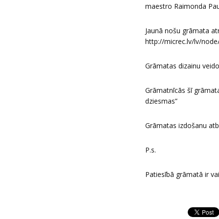
maestro Raimonda Pau
Jaunā nošu grāmata atr
http://micrec.lv/lv/nod
Grāmatas dizainu veido
Grāmatnīcās šī grāmata
dziesmas”
Grāmatas izdošanu atba
P.s.
Patiesībā grāmatā ir va