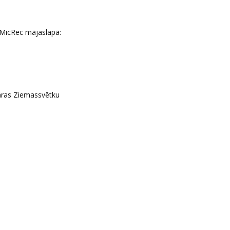
 MicRec mājaslapā:
lāras Ziemassvētku