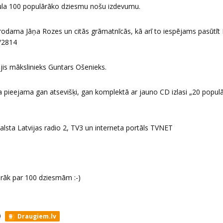
la 100 populārāko dziesmu nošu izdevumu.
odama Jāņa Rozes un citās grāmatnīcās, kā arī to iespējams pasūtīt
e/2814
jis mākslinieks Guntars Ošenieks.
 pieejama gan atsevišķi, gan komplektā ar jauno CD izlasi „20 popu
lsta Latvijas radio 2, TV3 un interneta portāls TVNET
irāk par 100 dziesmām :-)
Draugiem.lv