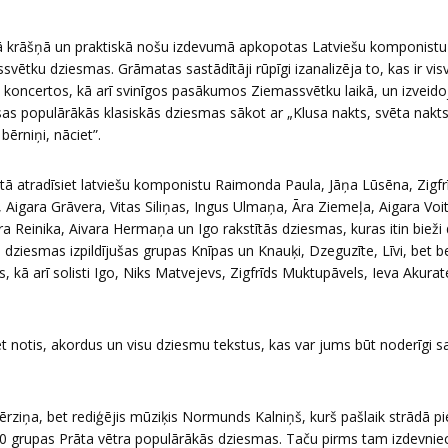
enā krāšņā un praktiskā nošu izdevumā apkopotas Latviešu komponistu
svētku dziesmas. Grāmatas sastādītāji rūpīgi izanalizēja to, kas ir visv
, koncertos, kā arī svinīgos pasākumos Ziemassvētku laikā, un izveid
s populārākās klasiskās dziesmas sākot ar „Klusa nakts, svēta nakts
bērniņi, nāciet”.
tā atradīsiet latviešu komponistu Raimonda Paula, Jāņa Lūsēna, Zigf
, Aigara Grāvera, Vitas Siliņas, Ingus Ulmaņa, Āra Ziemeļa, Aigara Voit
 Reinika, Aivara Hermaņa un Igo rakstītās dziesmas, kuras itin bieži 
 dziesmas izpildījušas grupas Knīpas un Knauķi, Dzeguzīte, Līvi, bet be
 kā arī solisti Igo, Niks Matvejevs, Zigfrīds Muktupāvels, Ieva Akurat
t notis, akordus un visu dziesmu tekstus, kas var jums būt noderīgi
Bērziņa, bet rediģējis mūziķis Normunds Kalniņš, kurš pašlaik strādā 
0 grupas Prāta vētra populārākās dziesmas. Taču pirms tam izdevnie