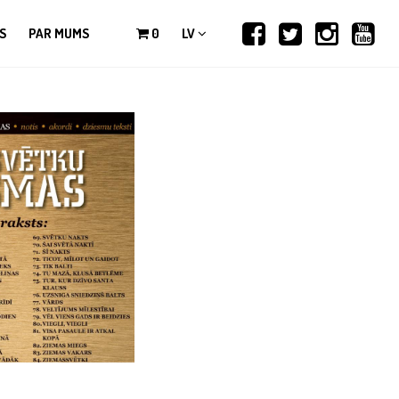
S
PAR MUMS
0
LV