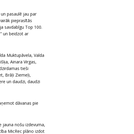
 un pasaulē jau par
airāk pieprasītās
oja savdabīgu Top 100.
” un beidzot ar
rīda Muktupāvela, Valda
išķa, Ainara Virgas,
dzirdamas tieši
t, Brāļi Ziemeļi,
ere un daudzi, daudzi
 saņemot dāvanas pie
pie jauna nošu izdevuma,
cība MicRec plāno izdot