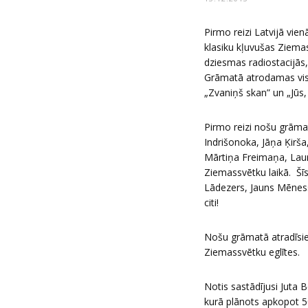
Pirmo reizi Latvijā vi
klasiku kļuvušas Ziemas
dziesmas radiostacijās
Grāmatā atrodamas visa
„Zvaniņš skan” un „Jūs, 
Pirmo reizi nošu grāma
Indrišonoka, Jāņa Ķirša
Mārtiņa Freimaņa, Laura
Ziemassvētku laikā. Šīs
Lādezers, Jauns Mēness,
citi!
Nošu grāmatā atradīsie
Ziemassvētku eglītes.
Notis sastādījusi Juta 
kurā plānots apkopot 5