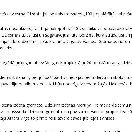
viešu dziesmas” izdots jau sestais izdevums „100 populārākās latvieš
atas nosaukums, tad tajā apkopotas 100 visu laiku vispopulārāko lat
. Dziesmas atlasījusi un sagatavojusi Juta Bērziņa, kura strādājusi arī
ērijā izdoto dziesmu nošu krājumu sagatavošanas. Grāmatas noform
enieks.
 iegādājama gan atsevišķi, gan komplektā ar 20 populāru tautasdzi
rīgs ikvienam, bet jo īpaši par to priecājas bērnudārzu un skolu muzik
pavadījumu albums noteikti būs noderīgi ikvienam šajās Lieldienās, kā
jau sestā izdotā grāmata. Līdz šim izdotas Mārtiņa Freimaņa dziesmu 
 Ziemassvētku dziesmu grāmata, un pavisam nesen arī grupas Līvi 5
js Ainars Virga to pirmo reizi atvēra savas jubilejas svinībās.