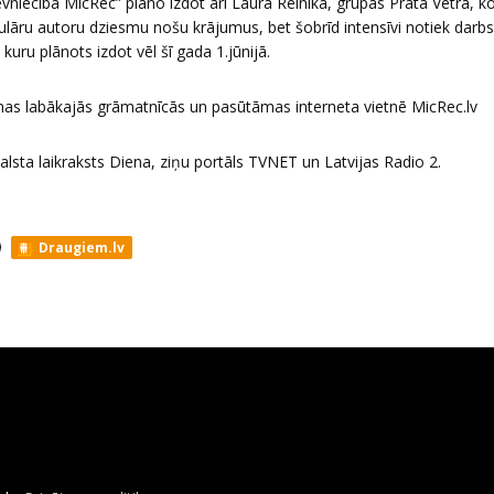
vniecība MicRec” plāno izdot arī Laura Reinika, grupas Prāta Vētra, 
ulāru autoru dziesmu nošu krājumus, bet šobrīd intensīvi notiek darb
uru plānots izdot vēl šī gada 1.jūnijā.
as labākajās grāmatnīcās un pasūtāmas interneta vietnē MicRec.lv
sta laikraksts Diena, ziņu portāls TVNET un Latvijas Radio 2.
Draugiem.lv