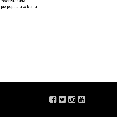
komponista Ulda
s pie populārāko bērnu