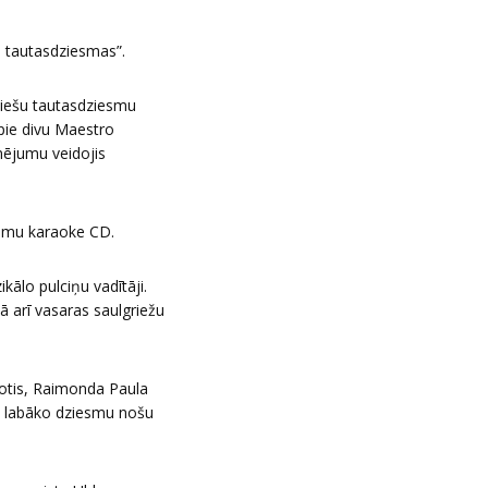
u tautasdziesmas”.
viešu tautasdziesmu
 pie divu Maestro
ējumu veidojis
esmu karaoke CD.
ālo pulciņu vadītāji.
 arī vasaras saulgriežu
notis, Raimonda Paula
0 labāko dziesmu nošu