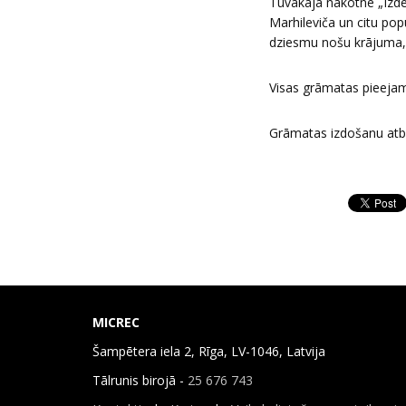
Tuvākajā nākotnē „Izde
Marhileviča un citu pop
dziesmu nošu krājuma, k
Visas grāmatas pieejam
Grāmatas izdošanu atbal
MICREC
Šampētera iela 2, Rīga, LV-1046, Latvija
Tālrunis birojā -
25 676 743