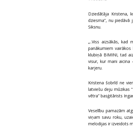
Dziedātāja Kristena, 
dziesma”, nu piedāvā 
Siksnu.
„..Viss aizsākās, kad
panākumiem vairākos k
klubiņā BIMINI, tad ai
visur, kur mani aicina
karjeru.
Kristena šobrīd ne vie
latviešu deju mūzikas "
vētra” basģitārists Inga
Veselību pamazām atgūs
viņam savu roku, uzaic
melodijas ir izveidots 