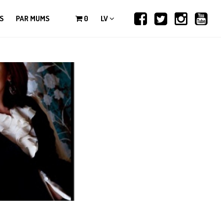
S
PAR MUMS
0
LV