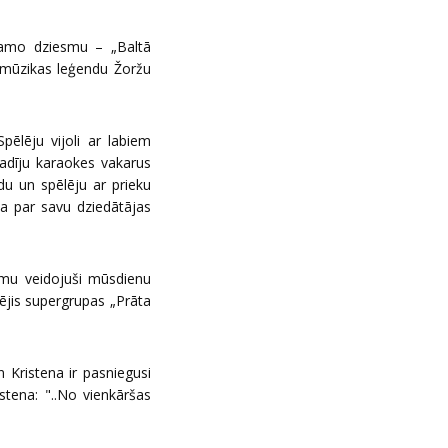
stamo dziesmu – „Baltā
 mūzikas leģendu Žoržu
ēlēju vijoli ar labiem
adīju karaokes vakarus
du un spēlēju ar prieku
na par savu dziedātājas
jumu veidojuši mūsdienu
lējis supergrupas „Prāta
 Kristena ir pasniegusi
stena: "..No vienkāršas