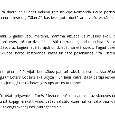
kura duetā ar Gunāru Kalniņu reiz izpildīja Raimonda Paula pazī
jaunu dziesmu „ Tālumā”, kas ieskaņota duetā ar latviešu estrādes
 mani, 5 gadus vecu meitēnu, mamma aizveda uz mūzikas skolu. Sp
onkursos, taču ar dziedāšanu sāku aizrauties, kad man bija 15 - v
zšāvos uz kuģiem spēlēt vijoli un dziedāt varietē šovos. Tagad dzie
 - klubos, bāros, restorānos, kāzās un citos pasākumos!..” tā Kriste
n turpina spēlēt vijoli, bet sākusi pati arī rakstīt dziesmas. Aranžē
guru" Lotars Lodziņš aka Boyza II un Jānis Kalve. Basa partiju iespē
rs Viļums, ģitāru – labvēlīgais tips Artūrs Kutepovs.
tošais jelgavnieks Žoržs Siksna meklē ceļu atpakaļ uz skatuves un
inot kopīgi ierakstīt viņas pašas rakstīto dziesmu! Kā saka pati Kri
mūsdienīgs skanējums „vintage” stilā!"