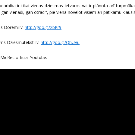
adarbība ir tikai vienas dziesmas ietvaros vai ir plānota arī turpmāka 
t – gan vienādi, gan otrādi”, pie viena novēlot visiem arī patīkamu klausīš
s Doremi.lv:
http://goo.gl/2bKr9
ms Dziesmuteksti.lv:
http://goo.gl/QhUVu
 MicRec official Youtube: