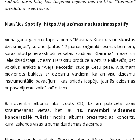
radījuši pāris hitu, kas turpmāk ieņems būs ne tikai “Gammas”
dziedātāju repertuārā.”
Klausīties
Spotify:
https://ej.uz/masinaskrasinasspotify
Viena gada garumā tapis albums “Māsiņas Krāsiņas un skaistas
dziesmiņas”, kurā iekļautas 12 jaunas orģināldziesmas bērniem,
kuras studijā ierakstījuši vokālās studijas “Gamma” mazie un
lielie dziedātāji! Dziesmu ierakstu producēja Artūrs Palkevičs, bet
vokālus ierakstīja “Aleja Records” studijā Cēsu pusē. Albumam
pievienots buklets ar dziesmu vārdiem, kā arī visu dziesmu
instrumentālie pavadījumi, kas sniedz iespēju jaunās dziesmas
ar pavadījumu izpildīt arī citiem.
8. novembrī albums tiks izdots CD, kā arī publicēts visās
straumēšanas vietās, bet jau
10. novembrī Vidzemes
koncertzālē “Cēsis”
notiks albuma prezentācijas koncerts,
kurā izskanēs visas albumā dzirdamās dziesmas.
Klausies vai lejupielādē (Spotify, Apple Music, Deezer u.c.):