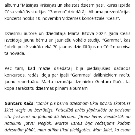
albumu “Māsiņas Krāsiņas un skaistas dziesmiņas”, kuras izpilda
Cēsu vokālās studijas “Gamma” dziedātāji. Albuma prezentācijas
koncerts notiks 10. novembrī Vidzemes koncertzālē “Cēsis”.
Dziesmu autore un dziedātāja Marta Ritova 2022. gadā Cēsīs
izveidoja jaunu bērnu un jauniešu vokālo studiju “Gamma”, kas
šobrīd pulcē vairāk nekā 70 jaunos dziedātājus no Cēsīm un visa
tā novada.
Pēc tam, kad mazie dziedātāji bija piedalījušies dažādos
konkursos, radās ideja par īpaši “Gammas” dalībniekiem radītu
jaunu repertuāru. Marta uzrunāja dzejnieku Guntaru Raču, lai
kopā sarakstītu dziesmas pilnam albumam.
Guntars Račs:
“Darbs pie bērnu dziesmām tikai pavirši skatoties
šķiet viegls un bezrūpīgs. Patiesībā prāts jāpārslēdz uz pavisam
citu frekvenci un jādomā kā bērnam. Jāredz lietas vienkāršāk un
notikumi jātver vieglāk. Martai uzreiz bija redzējums kādām
dziesmām jābūt, man atlika tikai pielāgoties. Man šķiet, ka esam