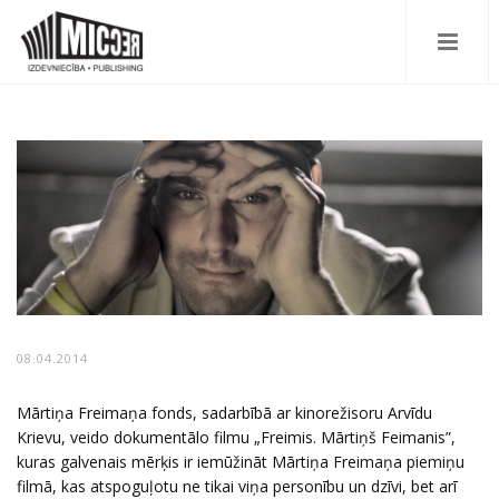
08.04.2014
Mārtiņa Freimaņa fonds, sadarbībā ar kinorežisoru Arvīdu
Krievu, veido dokumentālo filmu „Freimis. Mārtiņš Feimanis”,
kuras galvenais mērķis ir iemūžināt Mārtiņa Freimaņa piemiņu
filmā, kas atspoguļotu ne tikai viņa personību un dzīvi, bet arī