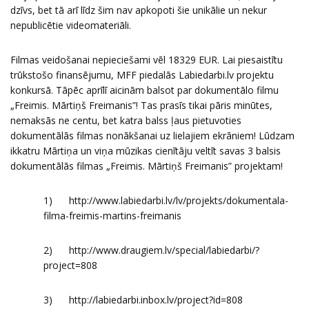
dzīvs, bet tā arī līdz šim nav apkopoti šie unikālie un nekur
nepublicētie videomateriāli.
Filmas veidošanai nepieciešami vēl 18329 EUR. Lai piesaistītu
trūkstošo finansējumu, MFF piedalās Labiedarbi.lv projektu
konkursā. Tāpēc aprīlī aicinām balsot par dokumentālo filmu
„Freimis. Mārtiņš Freimanis”! Tas prasīs tikai pāris minūtes,
nemaksās ne centu, bet katra balss ļaus pietuvoties
dokumentālās filmas nonākšanai uz lielajiem ekrāniem! Lūdzam
ikkatru Mārtiņa un viņa mūzikas cienītāju veltīt savas 3 balsis
dokumentālās filmas „Freimis. Mārtiņš Freimanis” projektam!
1)
http://www.labiedarbi.lv/lv/projekts/dokumentala-
filma-freimis-martins-freimanis
2)
http://www.draugiem.lv/special/labiedarbi/?
project=808
3)
http://labiedarbi.inbox.lv/project?id=808