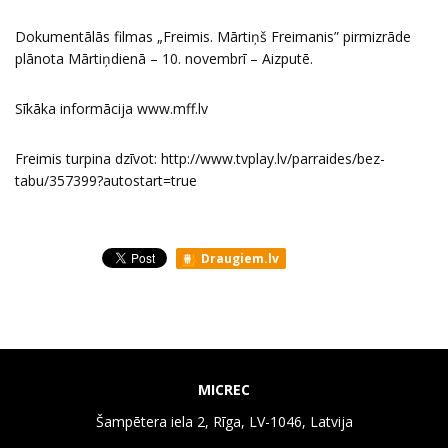
Dokumentālās filmas „Freimis. Mārtiņš Freimanis” pirmizrāde
plānota Mārtiņdienā – 10. novembrī – Aizputē.
Sīkāka informācija
www.mff.lv
Freimis turpina dzīvot:
http://www.tvplay.lv/parraides/bez-
tabu/357399?autostart=true
Draugiem.lv
MICREC
Šampētera iela 2, Rīga, LV-1046, Latvija