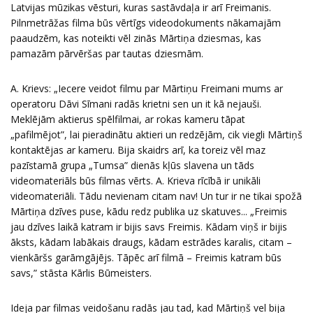
Latvijas mūzikas vēsturi, kuras sastāvdaļa ir arī Freimanis.
Pilnmetrāžas filma būs vērtīgs videodokuments nākamajām
paaudzēm, kas noteikti vēl zinās Mārtiņa dziesmas, kas
pamazām pārvēršas par tautas dziesmām.
A. Krievs: „Iecere veidot filmu par Mārtiņu Freimani mums ar
operatoru Dāvi Sīmani radās krietni sen un it kā nejauši.
Meklējām aktierus spēlfilmai, ar rokas kameru tāpat
„pafilmējot”, lai pieradinātu aktieri un redzējām, cik viegli Mārtiņš
kontaktējas ar kameru. Bija skaidrs arī, ka toreiz vēl maz
pazīstamā grupa „Tumsa” dienās kļūs slavena un tāds
videomateriāls būs filmas vērts. A. Krieva rīcībā ir unikāli
videomateriāli. Tādu nevienam citam nav! Un tur ir ne tikai spožā
Mārtiņa dzīves puse, kādu redz publika uz skatuves... „Freimis
jau dzīves laikā katram ir bijis savs Freimis. Kādam viņš ir bijis
āksts, kādam labākais draugs, kādam estrādes karalis, citam –
vienkāršs garāmgājējs. Tāpēc arī filmā – Freimis katram būs
savs,” stāsta Kārlis Būmeisters.
Ideja par filmas veidošanu radās jau tad, kad Mārtiņš vel bija