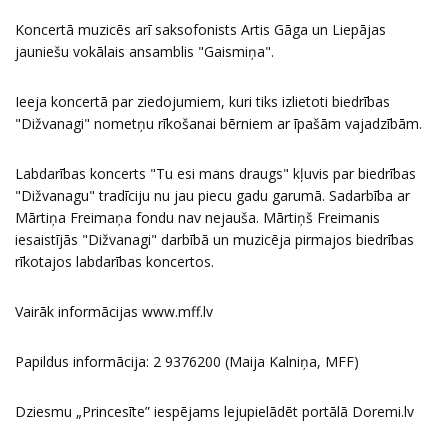
Koncertā muzicēs arī saksofonists Artis Gāga un Liepājas
jauniešu vokālais ansamblis "Gaismiņa".
Ieeja koncertā par ziedojumiem, kuri tiks izlietoti biedrības
"Dižvanagi" nometņu rīkošanai bērniem ar īpašām vajadzībām.
Labdarības koncerts "Tu esi mans draugs" kļuvis par biedrības
"Dižvanagu" tradīciju nu jau piecu gadu garumā. Sadarbība ar
Mārtiņa Freimaņa fondu nav nejauša. Mārtiņš Freimanis
iesaistījās "Dižvanagi" darbībā un muzicēja pirmajos biedrības
rīkotajos labdarības koncertos.
Vairāk informācijas
www.mff.lv
Papildus informācija: 2 9376200 (Maija Kalniņa, MFF)
Dziesmu „Princesīte” iespējams lejupielādēt portālā Doremi.lv