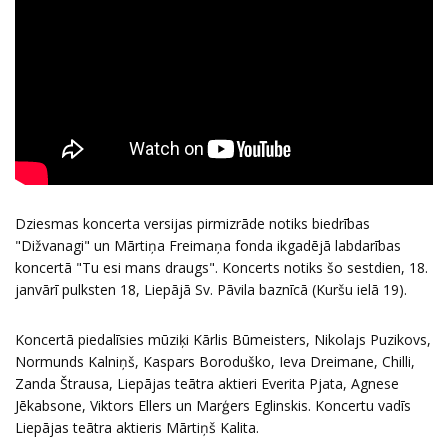
Dziesmas koncerta versijas pirmizrāde notiks biedrības
"Dižvanagi" un Mārtiņa Freimaņa fonda ikgadējā labdarības
koncertā "Tu esi mans draugs". Koncerts notiks šo sestdien, 18.
janvārī pulksten 18, Liepājā Sv. Pāvila baznīcā (Kuršu ielā 19).
Koncertā piedalīsies mūziķi Kārlis Būmeisters, Nikolajs Puzikovs,
Normunds Kalniņš, Kaspars Boroduško, Ieva Dreimane, Chilli,
Zanda Štrausa, Liepājas teātra aktieri Everita Pjata, Agnese
Jēkabsone, Viktors Ellers un Marģers Eglinskis. Koncertu vadīs
Liepājas teātra aktieris Mārtiņš Kalita.