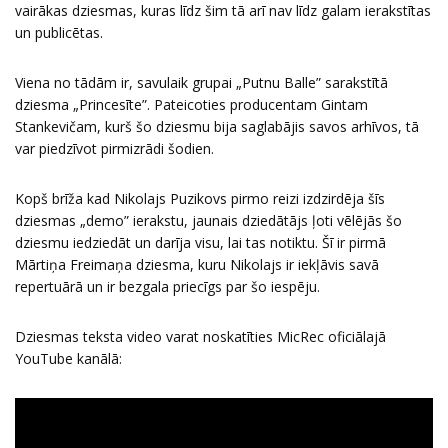
vairākas dziesmas, kuras līdz šim tā arī nav līdz galam ierakstītas
un publicētas.
Viena no tādām ir, savulaik grupai „Putnu Balle” sarakstītā
dziesma „Princesīte”. Pateicoties producentam Gintam
Stankevičam, kurš šo dziesmu bija saglabājis savos arhīvos, tā
var piedzīvot pirmizrādi šodien.
Kopš brīža kad Nikolajs Puzikovs pirmo reizi izdzirdēja šīs
dziesmas „demo” ierakstu, jaunais dziedātājs ļoti vēlējās šo
dziesmu iedziedāt un darīja visu, lai tas notiktu. Šī ir pirmā
Mārtiņa Freimaņa dziesma, kuru Nikolajs ir iekļāvis savā
repertuārā un ir bezgala priecīgs par šo iespēju.
Dziesmas teksta video varat noskatīties MicRec oficiālajā
YouTube kanālā: