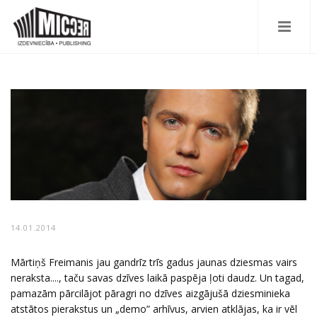
14.01.2014
Mārtiņš Freimanis jau gandrīz trīs gadus jaunas dziesmas vairs
neraksta...., taču savas dzīves laikā paspēja ļoti daudz. Un tagad,
pamazām pārcilājot pāragri no dzīves aizgājušā dziesminieka
atstātos pierakstus un „demo” arhīvus, arvien atklājas, ka ir vēl