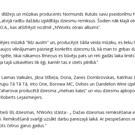
, dīdžejs un mūzikas producents Normunds Rutulis savu pseidonīmu N
atvijā radītu dažādu izpildītāju dziesmu remiksus. Šodien nāk klajā o
A., kas atšifrējot nozīmē „N’Works otrais albums”.
ējies mūzikā "līdz ausīm" un, producējot šāda veida mūziku, es lieku 
 ļaujos vilinājumam pasniegt konkrēto dziesmu tā, kā man to gribas d
spēle, tikai nākamos līmeņus es būvēju pats un reti gadās laika limit
a tajā uzkavēties tik ilgi, kamēr tas ir iziets pilnībā.”.
i Laimas Vaikules, Jāņa Stībeļa, Dona, Zanes Dombrovskas, Katrīnas 
grupu Tā Tā Tā, Into One, Borowa MC, Dvīnes un Dandelion Wine izpil
nai Zaharovai producētā dziesma „melnais kaķis” un visu dziesmu apko
 Roberts Lejasmeijers.
s tieši šīs dziesmas, N’Works stāsta:- „ Dažas dziesmas remiksēšanai e
bi. Remiksēšanā svarīgi uzsākt darbu pareizajā laikā. Ar piespiešanos 
ots četrus garus gadus.”