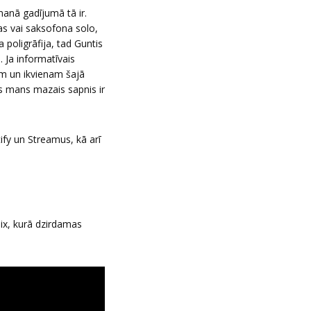
manā gadījumā tā ir.
as vai saksofona solo,
 poligrāfija, tad Guntis
 Ja informatīvais
em un ikvienam šajā
s mans mazais sapnis ir
ify un Streamus, kā arī
ix, kurā dzirdamas