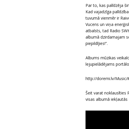
Par to, kas palīdzēja š
Kad vajadzīga palīdzība
tuvumā vienmēr ir Raivo
Vucens un viņa enerģisk
atbalsts, tad Radio SW
albumā dzirdamajam sol
piepildījies!”.
Albums mūzikas veikalo
lejupielādējams portālo
http://doremi.lv/Music/
Šeit varat noklausītie
visas albumā iekļautās