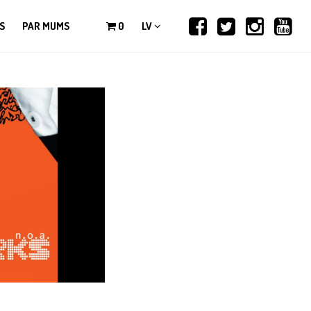
S
PAR MUMS
0
LV