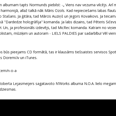
im albumam tapts Normunds piebilst: -„ Viens nav vezuma vilcējs. Arī 
 harmonijā, allaž talkā nāk Māris Ozols. Kad nepieciešams labas flaut
 Stašans. Ja ģitāra, tad Mārcis Auziņš un Jegors Kovaikovs. Ja teicama
ā "Dardedze hologrāfija" komanda. Ja labs dizains, tad Pēteris Sičevs.
H. Un, ja profesionāls izdevējs, tad MicRec komanda. Katram no viņi
istam, mūziķim un autoram - LIELS PALDIES par sadarbību! Vēl vien
s būs pieejams CD formātā, tas ir klausāms tiešsaistes servisos Spot
s Doremi.lv un iTunes.
item/n-o-a
s Roberta Lejasmeijers sagatavoto N’Works albuma N.O.A. lielo megam
 dziesmas.