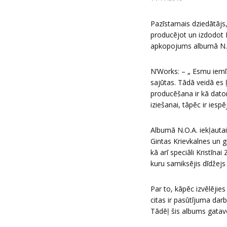
Pazīstamais dziedātājs
producējot un izdodot L
apkopojums albumā N.O.
N’Works: – „ Esmu iemīl
sajūtas. Tādā veidā es
producēšana ir kā dator
iziešanai, tāpēc ir iespēj
Albumā N.O.A. iekļauta
Gintas Krievkalnes un 
kā arī speciāli Kristī
kuru samiksējis dīdžejs
Par to, kāpēc izvēlējie
citas ir pasūtījuma dar
Tādēļ šis albums gatav