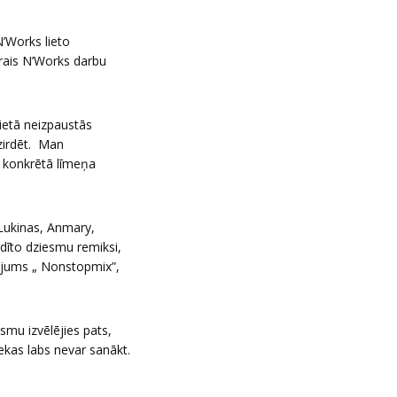
’Works lieto
trais N’Works darbu
lietā neizpaustās
zirdēt. Man
s konkrētā līmeņa
Lukinas, Anmary,
dīto dziesmu remiksi,
pojums „ Nonstopmix”,
smu izvēlējies pats,
nekas labs nevar sanākt.