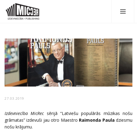
27.03.2019
Izdevniecība MicRec
sērijā “Latviešu populārās mūzikas nošu
grāmatas” izdevuši jau otro Maestro
Raimonda Paula
dziesmu
nošu krājumu.