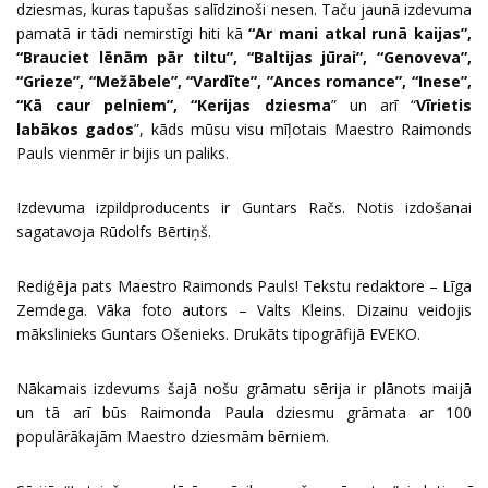
dziesmas, kuras tapušas salīdzinoši nesen. Taču jaunā izdevuma
pamatā ir tādi nemirstīgi hiti kā
“Ar mani atkal runā kaijas”,
“Brauciet lēnām pār tiltu”, “Baltijas jūrai”, “Genoveva”,
“Grieze”, “Mežābele”, “Vardīte”, ”Ances romance”, “Inese”,
“Kā caur pelniem”, “Kerijas dziesma
” un arī “
Vīrietis
labākos gados
”, kāds mūsu visu mīļotais Maestro Raimonds
Pauls vienmēr ir bijis un paliks.
Izdevuma izpildproducents ir Guntars Račs. Notis izdošanai
sagatavoja Rūdolfs Bērtiņš.
Rediģēja pats Maestro Raimonds Pauls! Tekstu redaktore – Līga
Zemdega. Vāka foto autors – Valts Kleins. Dizainu veidojis
mākslinieks Guntars Ošenieks. Drukāts tipogrāfijā EVEKO.
Nākamais izdevums šajā nošu grāmatu sērija ir plānots maijā
un tā arī būs Raimonda Paula dziesmu grāmata ar 100
populārākajām Maestro dziesmām bērniem.