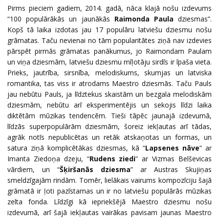
Pirms pieciem gadiem, 2014. gadā, nāca klajā nošu izdevums
“100 populārākās un jaunākās
Raimonda Paula
dziesmas”.
Kopš tā laika izdotas jau 17 populāru latviešu dziesmu nošu
grāmatas. Taču nevienai no tām popularitātes ziņā nav izdevies
pārspēt pirmās grāmatas panākumus, jo Raimondam Paulam
un viņa dziesmām, latviešu dziesmu mīļotāju sirdīs ir īpaša vieta.
Prieks, jautrība, sirsnība, melodiskums, skumjas un latviska
romantika, tas viss ir atrodams Maestro dziesmās. Taču Pauls
jau nebūtu Pauls, ja līdztekus skaistām un bezgala melodiskām
dziesmām, nebūtu arī eksperimentējis un sekojis līdzi laika
diktētām mūzikas tendencēm. Tieši tāpēc jaunajā izdevumā,
līdzās superpopulārām dziesmām, šoreiz iekļautas arī tādas,
agrāk notīs nepublicētas un retāk atskaņotas un formas, un
satura ziņā komplicētākas dziesmas, kā “
Lapsenes nāve
” ar
Imanta Ziedoņa dzeju, “
Rudens ziedi
” ar Vizmas Belševicas
vārdiem, un “
Šķiršanās dziesma
” ar Austras Skujiņas
smeldzīgajām rindām. Tomēr, lielākais vairums kompozīciju šajā
grāmatā ir ļoti pazīstamas un ir no latviešu populārās mūzikas
zelta fonda. Līdzīgi kā iepriekšējā Maestro dziesmu nošu
izdevumā, arī šajā iekļautas vairākas pavisam jaunas Maestro