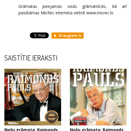
Grāmatas pieejamas visās grāmatnīcās, kā arī
pasūtāmas MicRec interneta vietnē
www.micrec.lv
.
Draugiem.lv
SAISTĪTIE IERAKSTI
Nošu grāmata: Raimonds
Nošu grāmata: Raimonds