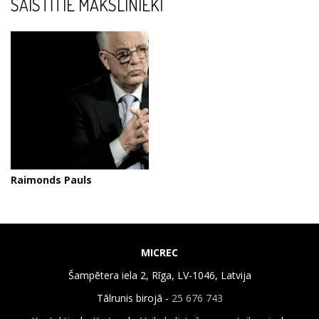
SAISTĪTIE MĀKSLINIEKI
Raimonds Pauls
MICREC
Šampētera iela 2, Rīga, LV-1046, Latvija
Tālrunis birojā -
25 676 743