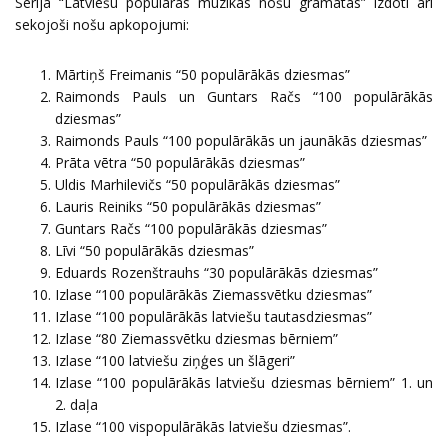
Sērijā “Latviešu populārās mūzikas nošu grāmatas” izdoti arī
sekojoši nošu apkopojumi:
Mārtiņš Freimanis “50 populārākās dziesmas”
Raimonds Pauls un Guntars Račs “100 populārākās
dziesmas”
Raimonds Pauls “100 populārākās un jaunākās dziesmas”
Prāta vētra “50 populārākās dziesmas”
Uldis Marhilevičs “50 populārākās dziesmas”
Lauris Reiniks “50 populārākās dziesmas”
Guntars Račs “100 populārākās dziesmas”
Līvi “50 populārākās dziesmas”
Eduards Rozenštrauhs “30 populārākās dziesmas”
Izlase “100 populārākās Ziemassvētku dziesmas”
Izlase “100 populārākās latviešu tautasdziesmas”
Izlase “80 Ziemassvētku dziesmas bērniem”
Izlase “100 latviešu ziņģes un šlāgeri”
Izlase “100 populārākās latviešu dziesmas bērniem” 1. un
2. daļa
Izlase “100 vispopulārākās latviešu dziesmas”.