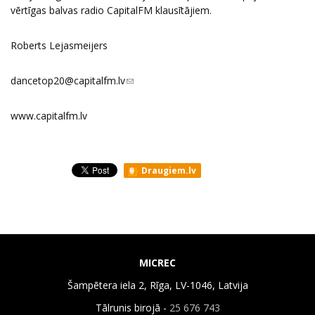
vērtīgas balvas radio CapitalFM klausītājiem.
Roberts Lejasmeijers
dancetop20@capitalfm.lv
(link sends e-mail)
www.capitalfm.lv
Draugiem.lv
MICREC
Šampētera iela 2, Rīga, LV-1046, Latvija
Tālrunis birojā -
25 676 743