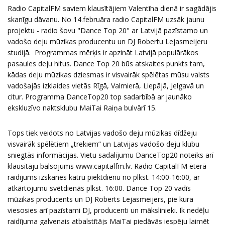
Radio CapitalFM saviem klausītājiem Valentīna dienā ir sagādājis
skanīgu dāvanu. No 14.februāra radio CapitalFM uzsāk jaunu
projektu - radio šovu "Dance Top 20" ar Latvijā pazīstamo un
vadošo deju mūzikas producentu un DJ Robertu Lejasmeijeru
studijā. Programmas mērķis ir apzināt Latvijā populārākos
pasaules deju hitus. Dance Top 20 būs atskaites punkts tam,
kādas deju mūzikas dziesmas ir visvairāk spēlētas mūsu valsts
vadošajās izklaides vietās Rīgā, Valmierā, Liepājā, Jelgavā un
citur. Programma DanceTop20 top sadarbībā ar jaunāko
ekskluzīvo naktsklubu MaiTai Raiņa bulvārī 15.
Tops tiek veidots no Latvijas vadošo deju mūzikas dīdžeju
visvairāk spēlētiem „trekiem” un Latvijas vadošo deju klubu
sniegtās informācijas. Vietu sadalījumu DanceTop20 noteiks arī
klausītāju balsojums
www.capitalfm.lv
. Radio CapitalFM ēterā
raidījums izskanēs katru piektdienu no plkst. 14:00-16:00, ar
atkārtojumu svētdienās plkst. 16:00. Dance Top 20 vadīs
mūzikas producents un DJ Roberts Lejasmeijers, pie kura
viesosies arī pazīstami DJ, producenti un mākslinieki. Ik nedēļu
raidījuma galvenais atbalstītājs MaiTai piedāvās iespēju laimēt