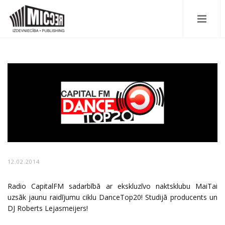
12.02.2014
Radio CapitalFM sadarbībā ar ekskluzīvo naktsklubu MaiTai
uzsāk jaunu raidījumu ciklu DanceTop20! Studijā producents un
DJ Roberts Lejasmeijers!