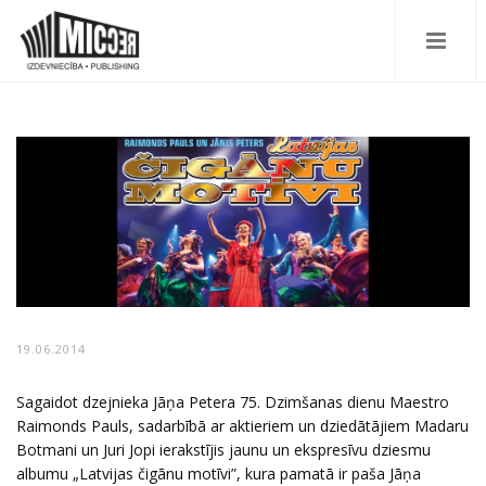
19.06.2014
Sagaidot dzejnieka Jāņa Petera 75. Dzimšanas dienu Maestro
Raimonds Pauls, sadarbībā ar aktieriem un dziedātājiem Madaru
Botmani un Juri Jopi ierakstījis jaunu un ekspresīvu dziesmu
albumu „Latvijas čigānu motīvi”, kura pamatā ir paša Jāņa