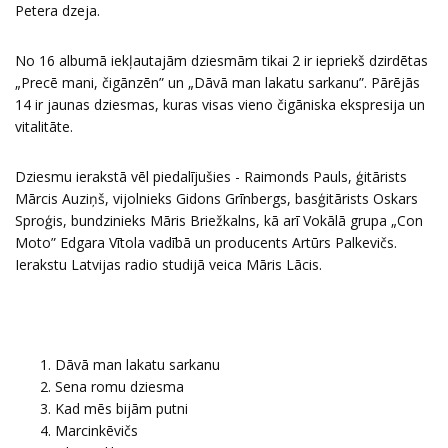
Petera dzeja.
No 16 albumā iekļautajām dziesmām tikai 2 ir iepriekš dzirdētas
„Precē mani, čigānzēn” un „Dāvā man lakatu sarkanu”. Pārējās
14 ir jaunas dziesmas, kuras visas vieno čigāniska ekspresija un
vitalitāte.
Dziesmu ierakstā vēl piedalījušies - Raimonds Pauls, ģitārists
Mārcis Auziņš, vijolnieks Gidons Grīnbergs, basģitārists Oskars
Sproģis, bundzinieks Māris Briežkalns, kā arī Vokālā grupa „Con
Moto” Edgara Vītola vadībā un producents Artūrs Palkevičs.
Ierakstu Latvijas radio studijā veica Māris Lācis.
Dāvā man lakatu sarkanu
Sena romu dziesma
Kad mēs bijām putni
Marcinkēvičs