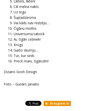
Likteni, likteni
Cik melna nakts
Uz tirgu
Šupļadziesma
Vai kāds nav redzējis…
Čigānu motīvs
Universuma taborā
Ai, čigān ceļiniek!
Krogs
Gaišo skumju…
Tur, kur sirds
Precē mani, čigānzēn!
Dizains Gosh Design
Foto – Gunārs Janaitis
Draugiem.lv