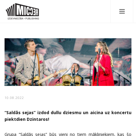
10.08.2022
“Saldās sejas” izdod dullu dziesmu un aicina uz koncertu
piektdien Dzintaros!
Grupa “Saldās sejas” būs vieni no tiem mākliniekiem, kas šo