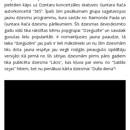
piektdien kāps uz Dzintaru koncertzāles skatuves Guntara Rača
autorkoncertā “365”. Īpaši šim pasākumam grupa sagatavojusi
jaunu dziesmu programmu, kura sastāv no Raimonda Paula un
Guntara Rača dziesmu pārlikumiem. Šīs dziesmas deviņdesmito
gadu vidū tika rakstītas bērnu popgrupai “Dzeguzīte” un savulaik
guvušas lielu popularitāti. Ir nomainījusies jauna paaudze, tā
laika “dzeguzēni” jau paši ir lieli mākslinieki un nu šīm dziesmām
tiks dota jauna iespēja jau viegli roķīgās pieaugušo izpildītāju
versijās! Kā pirmā no šīs sērijas dziesmām pirms pāris gadiem
tika publicēta dziesma “Lācis”, kas kļuva par vienu no “Saldās
sejas” hitiem, bet nu pienākusi kārta dziesmai “Dulla diena”!