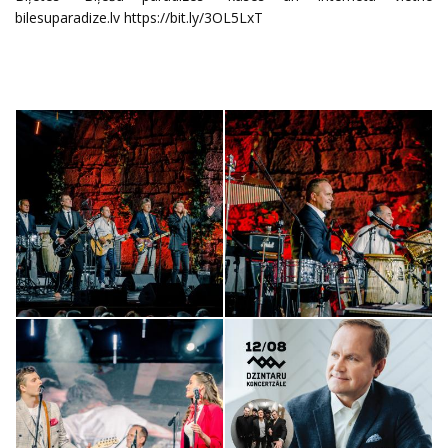
bilesuparadize.lv
https://bit.ly/3OL5LxT