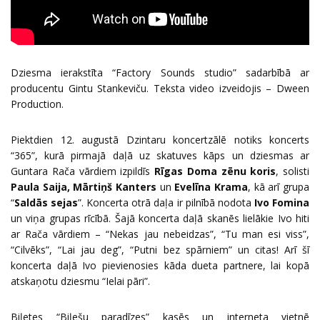
Dziesma ierakstīta “Factory Sounds studio” sadarbībā ar
producentu Gintu Stankeviču. Teksta video izveidojis – Dween
Production.
Piektdien 12. augustā Dzintaru koncertzālē notiks koncerts
“365”, kurā pirmajā daļā uz skatuves kāps un dziesmas ar
Guntara Rača vārdiem izpildīs
Rīgas Doma zēnu koris
, solisti
Paula Saija, Mārtiņš Kanters
un
Evelīna Krama
, kā arī grupa
“
Saldās sejas
”. Koncerta otrā daļa ir pilnībā nodota
Ivo Fomina
un viņa grupas rīcībā. Šajā koncerta daļā skanēs lielākie Ivo hiti
ar Rača vārdiem – “Nekas jau nebeidzas”, “Tu man esi viss”,
“Cilvēks”, “Lai jau deg”, “Putni bez spārniem” un citas! Arī šī
koncerta daļā Ivo pievienosies kāda dueta partnere, lai kopā
atskaņotu dziesmu “Ielai pāri”.
Biļetes “Biļešu paradīzes” kasēs un interneta vietnē