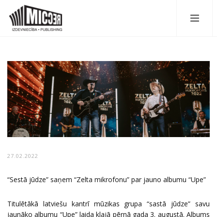
27.02.2022
“Sestā jūdze” saņem “Zelta mikrofonu” par jauno albumu “Upe”
Titulētākā latviešu kantrī mūzikas grupa “sastā jūdze” savu
jaunāko albumu “Upe” laida klajā pērnā gada 3. augustā. Albums