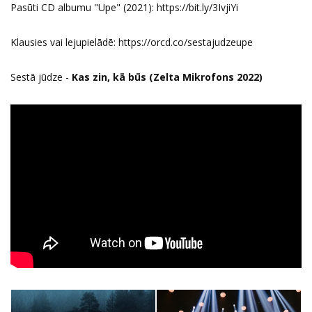
Pasūti CD albumu "Upe" (2021):
https://bit.ly/3IvjiYi
Klausies vai lejupielādē:
https://orcd.co/sestajudzeupe
Sestā jūdze -
Kas zin, kā būs (Zelta Mikrofons 2022)