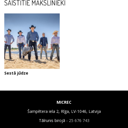
SAISTĪTIE MĀKSLINIEKI
Sestā jūdze
MICREC
Šampētera iela 2, Rīga, LV-1046, Latvija
Tālrunis birojā -
25 676 743