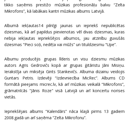
tikko saņēmis prestižo mūzikas profesionāļu balvu “Zelta
Mikrofons”, kā labākais kantri mūzikas albums Latvijā.
Albumā iekļautas14 pilnīgi jaunas un iepriekš nepublicētas
dziesmas, kā arī papildus pievienotas vēl divas dziesmas, kuras
nebija iekļautas iepriekšējos albumos, jau atzinību guvušās
dziesmas “Pieci soļi, nedēļa vai mūžs” un tituldziesmu “Upe”.
Albumu producējis grupas līderis un visu dziesmu mūzikas
autors Agris Gedrovičs kopā ar grupas ģitāristu Jāni Misiņu.
Ierakstīja un miksēja Gints Stankevičs. Albuma dizainu veidojis
Guntars Petris. Izdevēji “Izdevniecība MicRec”. Albums CD
formātā pieejams
micrec.lv
, kā arī mūzikas veikalā “Mikrofons”,
grāmatnīcās "Jānis Roze" visā Latvijā un arī koncertu norises
vietās.
Iepriekšējais albums “Kalendārs” nāca klajā pirms 13 gadiem
2008.gadā un arī saņēma “Zelta Mikrofonu”.