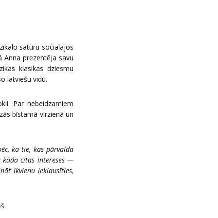
zikālo saturu sociālajos
dā Anna prezentēja savu
mūzikas klasikas dziesmu
o latviešu vidū.
okli. Par nebeidzamiem
rzās bīstamā virzienā un
pēc, ka tie, kas pārvalda
u kāda citas intereses —
nāt ikvienu ieklausīties,
š.