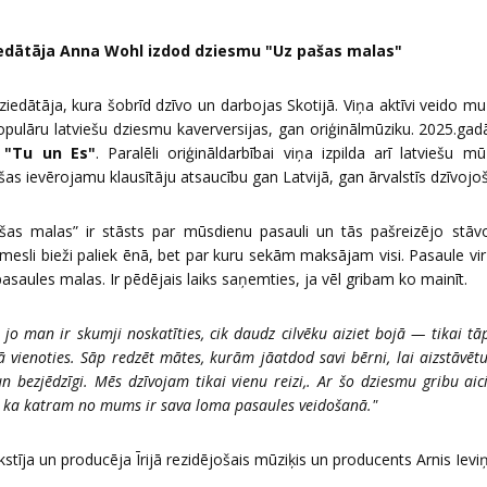
ziedātāja Anna Wohl izdod dziesmu "Uz pašas malas"
ziedātāja, kura šobrīd dzīvo un darbojas Skotijā. Viņa aktīvi veido mu
 populāru latviešu dziesmu kaverversijas, gan oriģinālmūziku. 2025.ga
u
"Tu un Es"
. Paralēli oriģināldarbībai viņa izpilda arī latviešu 
šas ievērojamu klausītāju atsaucību gan Latvijā, gan ārvalstīs dzīvojoš
as malas” ir stāsts par mūsdienu pasauli un tās pašreizējo stāv
emesli bieži paliek ēnā, bet par kuru sekām maksājam visi. Pasaule vi
aules malas. Ir pēdējais laiks saņemties, ja vēl gribam ko mainīt.
 jo man ir skumji noskatīties, cik daudz cilvēku aiziet bojā — tikai tā
ā vienoties. Sāp redzēt mātes, kurām jāatdod savi bērni, lai aizstāvēt
un bezjēdzīgi. Mēs dzīvojam tikai vienu reizi,. Ar šo dziesmu gribu aici
, ka katram no mums ir sava loma pasaules veidošanā."
stīja un producēja Īrijā rezidējošais mūziķis un producents Arnis Ieviņ