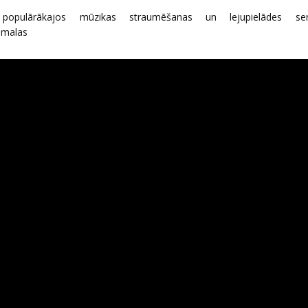
opulārākajos mūzikas straumēšanas un lejupielādes ser
smalas