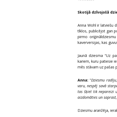
Skotijā dzīvojošā d
Anna Wohl ir latviešu d
tīklos, publicējot gan
pirmo oriģināldziesm
kaverversijas, kas guvu
Jaunā dziesma “Uz paš
kariem, kuru patiesie i
mēs stāvam uz pašas pas
Anna:
"
Dziesmu radīju,
varu, nespēj savā starp
tas šķiet tik nepareizi 
aizdomāties un saprast
Dziesmu aranžēja, ierak