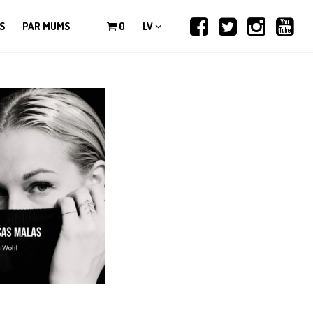
S
PAR MUMS
0
LV