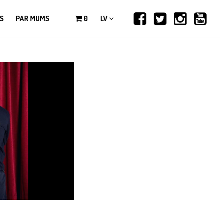
S
PAR MUMS
0
LV