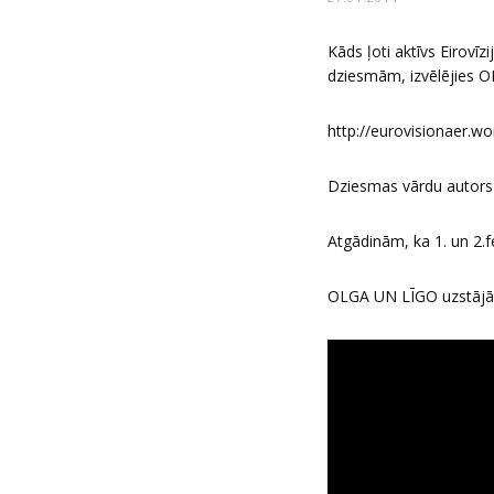
Kāds ļoti aktīvs Eirovī
dziesmām, izvēlējies OL
http://eurovisionaer.wo
Dziesmas vārdu autors Gu
Atgādinām, ka 1. un 2.f
OLGA UN LĪGO uzstājās 1