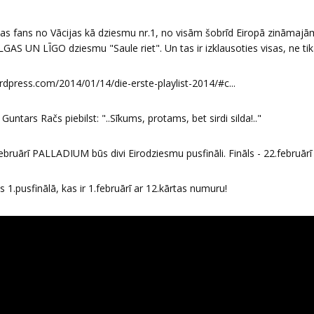
zijas fans no Vācijas kā dziesmu nr.1, no visām šobrīd Eiropā zināmajām
GAS UN LĪGO dziesmu "Saule riet". Un tas ir izklausoties visas, ne tik
rdpress.com/2014/01/14/die-erste-playlist-2014/#c...
ntars Račs piebilst: "..Sīkums, protams, bet sirdi silda!.."
ebruārī PALLADIUM būs divi Eirodziesmu pusfināli. Fināls - 22.februārī 
.pusfinālā, kas ir 1.februārī ar 12.kārtas numuru!