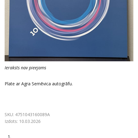
Ieraksts nav pieejams
Plate ar Agra Semēvica autogrāfu.
SKU:
4751043160089A
Izdots:
10.03.2026
1.