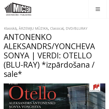
Klasiskā
,
ĀRZEMJU MŪZIKA
,
Classical
,
DVD/BLURAY
ANTONENKO
ALEKSANDRS/YONCHEVA
SONYA | VERDI: OTELLO
(BLU-RAY) *izpārdošana /
sale*