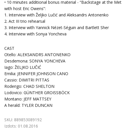
• 10 minutes additional bonus material - “Backstage at the Met
with host Eric Owens”:
1. Interview with Željko Lučić and Aleksandrs Antonenko
2. Act III trio rehearsal
3. Interview with Yannick Nézet-Séguin and Bartlett Sher
4. Interview with Sonya Yoncheva
CAST
Otello: ALEKSANDRS ANTONENKO
Desdemona: SONYA YONCHEVA
Iago: ŽELJKO LUČIĆ
Emilia: JENNIFER JOHNSON CANO
Cassio: DIMITRI PITTAS
Roderigo: CHAD SHELTON
Lodovico: GÜNTHER GROISSBÖCK
Montano: JEFF MATTSEY
A herald: TYLER DUNCAN
SKU:
889853089192
Izdots:
01.08.2016