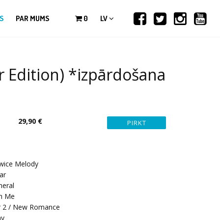
S
PAR MUMS
0
LV
 Edition) *izpārdošana
29,90 €
wice Melody
ar
neral
h Me
r 2 / New Romance
ay