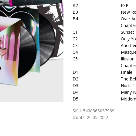
B2
ESP
B3
New R
B4
Over A
Chapter
C1
Sunset
C2
Only Y
C3
Anothe
C4
Masque
C5
Illusio
Chapter
D1
Finale
D2
The Bel
D3
Hurts 
D4
Many N
D5
Modern
SKU:
5400863067939
Izdots:
20.05.2022