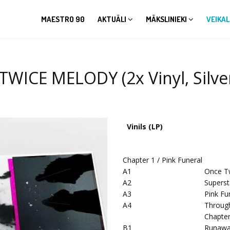
MAESTRO 90
AKTUĀLI
MĀKSLINIEKI
VEIKAL
ICE MELODY (2x Vinyl, Silver
Vinils (LP)
Chapter 1 / Pink Funeral
A1
Once T
A2
Superst
A3
Pink Fu
A4
Throug
Chapte
B1
Runaw