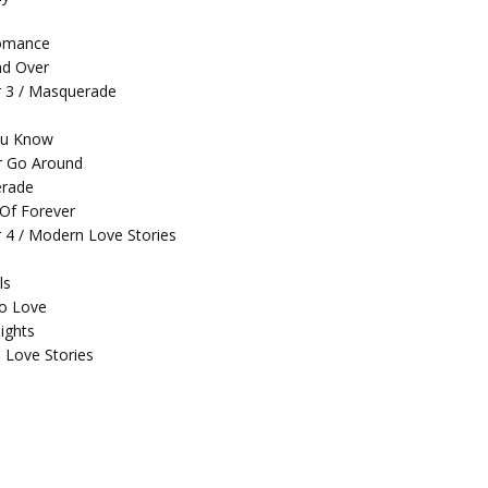
omance
nd Over
 3 / Masquerade
ou Know
r Go Around
rade
n Of Forever
 4 / Modern Love Stories
ls
To Love
ights
 Love Stories