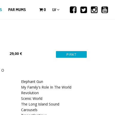
S
PAR MUMS
0
LV
29,00 €
, O
Elephant Gun
My Family's Role In The World
Revolution
Scenic World
The Long Island Sound
Carousels