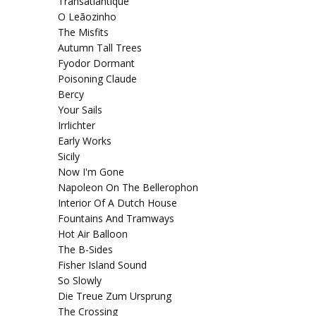
Transatlantique
O Leãozinho
The Misfits
Autumn Tall Trees
Fyodor Dormant
Poisoning Claude
Bercy
Your Sails
Irrlichter
Early Works
Sicily
Now I'm Gone
Napoleon On The Bellerophon
Interior Of A Dutch House
Fountains And Tramways
Hot Air Balloon
The B-Sides
Fisher Island Sound
So Slowly
Die Treue Zum Ursprung
The Crossing