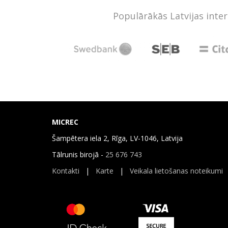
Populārākās Latvijas inte
MICREC
Šampētera iela 2, Rīga, LV-1046, Latvija
Tālrunis birojā -
25 676 743
Kontakti
|
Karte
|
Veikala lietošanas noteikumi