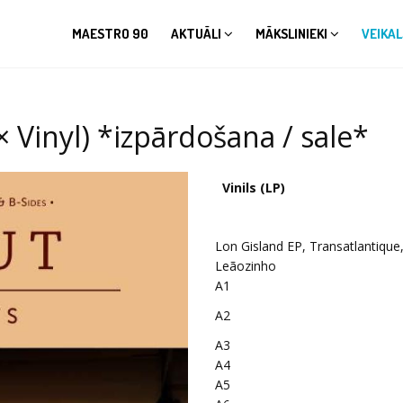
MAESTRO 90
AKTUĀLI
MĀKSLINIEKI
VEIKAL
 Vinyl) *izpārdošana / sale*
Vinils (LP)
Lon Gisland EP, Transatlantique
Leãozinho
A1
A2
A3
A4
A5