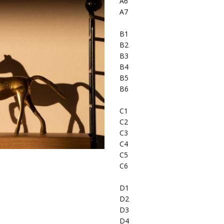
A6
A7
B1
B2
B3
B4
B5
B6
C1
C2
C3
C4
C5
C6
D1
D2
D3
D4