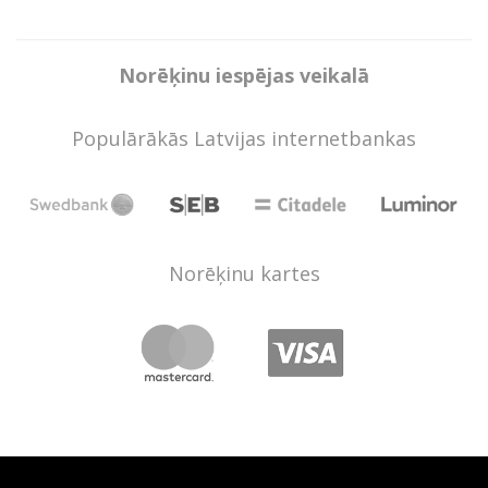
Norēķinu iespējas veikalā
Populārākās Latvijas internetbankas
Norēķinu kartes