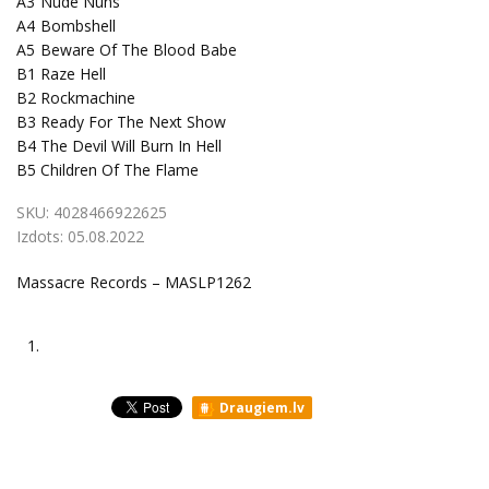
A3
Nude Nuns
A4
Bombshell
A5
Beware Of The Blood Babe
B1
Raze Hell
B2
Rockmachine
B3
Ready For The Next Show
B4
The Devil Will Burn In Hell
B5
Children Of The Flame
SKU:
4028466922625
Izdots:
05.08.2022
Massacre Records – MASLP1262
1.
Draugiem.lv