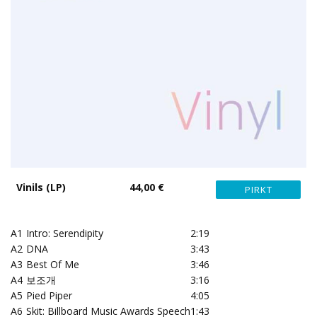
Vinils (LP)
44,00 €
A1
Intro: Serendipity
2:19
A2
DNA
3:43
A3
Best Of Me
3:46
A4
보조개
3:16
A5
Pied Piper
4:05
A6
Skit: Billboard Music Awards Speech
1:43