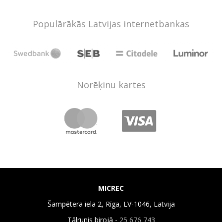
Populārākās Latvijas internetbankas
Norēķinu kartes
MICREC
Šampētera iela 2, Rīga, LV-1046, Latvija
Tālrunis birojā -
25 676 743