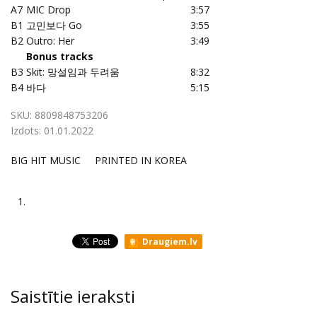
A7
MIC Drop
3:57
B1
고민보다 Go
3:55
B2
Outro: Her
3:49
Bonus tracks
B3
Skit: 망설임과 두려움
8:32
B4
바다
5:15
SKU:
8809848753206
Izdots:
01.01.2022
BIG HIT MUSIC PRINTED IN KOREA
1.
Draugiem.lv
Saistītie ieraksti