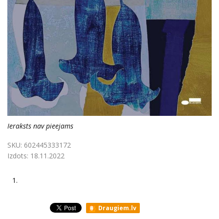
Ieraksts nav pieejams
SKU:
602445333172
Izdots:
18.11.2022
1.
Draugiem.lv