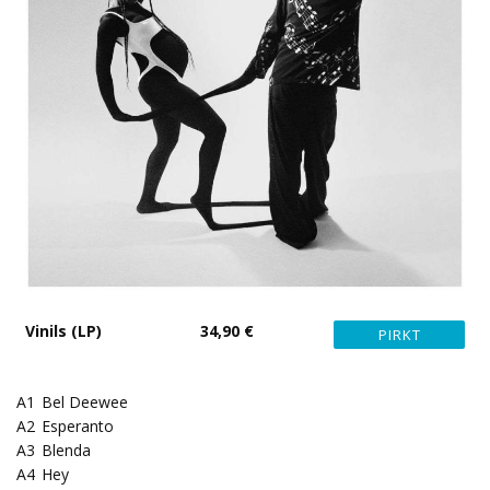
Vinils (LP)
34,90 €
A1
Bel Deewee
A2
Esperanto
A3
Blenda
A4
Hey