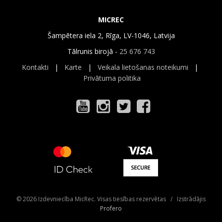
MICREC
Šampētera iela 2, Rīga, LV-1046, Latvija
Tālrunis birojā -
25 676 743
Kontakti
|
Karte
|
Veikala lietošanas noteikumi
|
Privātuma politika
© 2026 Izdevniecība MicRec. Visas tiesības rezervētas / Izstrādājis
Profero