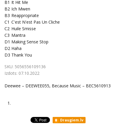
B1
It Hit Me
B2
Ich Mwen
B3
Reappropriate
C1
C'est N'est Pas Un Cliche
C2
Huile Smisse
C3
Mantra
D1
Making Sense Stop
D2
Haha
D3
Thank You
SKU:
5056556109136
Izdots:
07.10.2022
Deewee – DEEWEE055, Because Music – BEC5610913
1.
Draugiem.lv