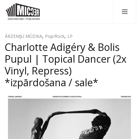
ĀRZEMJU MŪZIKA
,
Pop/Rock
,
LP
Charlotte Adigéry & Bolis
Pupul | Topical Dancer (2x
Vinyl, Repress)
*izpārdošana / sale*