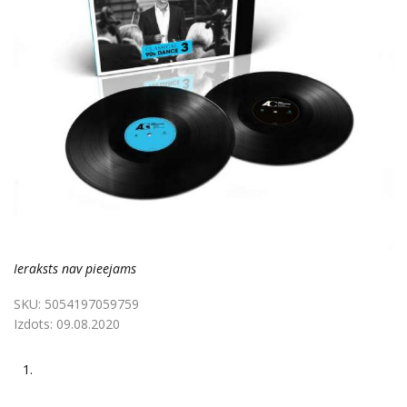
Ieraksts nav pieejams
SKU:
5054197059759
Izdots:
09.08.2020
1.