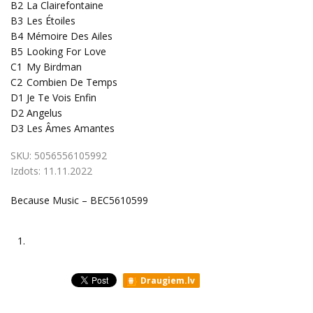
B2
La Clairefontaine
B3
Les Étoiles
B4
Mémoire Des Ailes
B5
Looking For Love
C1
My Birdman
C2
Combien De Temps
D1
Je Te Vois Enfin
D2
Angelus
D3
Les Âmes Amantes
SKU:
5056556105992
Izdots:
11.11.2022
Because Music ‎– BEC5610599
1.
Draugiem.lv