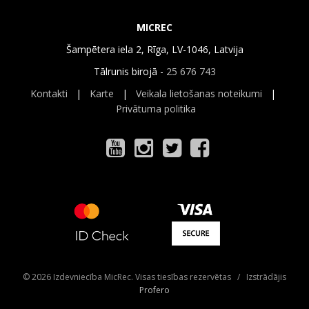
MICREC
Šampētera iela 2, Rīga, LV-1046, Latvija
Tālrunis birojā -
25 676 743
Kontakti
|
Karte
|
Veikala lietošanas noteikumi
|
Privātuma politika
© 2026 Izdevniecība MicRec. Visas tiesības rezervētas / Izstrādājis
Profero