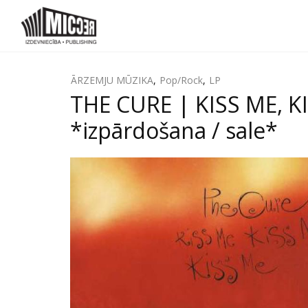
ĀRZEMJU MŪZIKA
,
Pop/Rock
,
LP
THE CURE | KISS ME, K
*izpārdošana / sale*