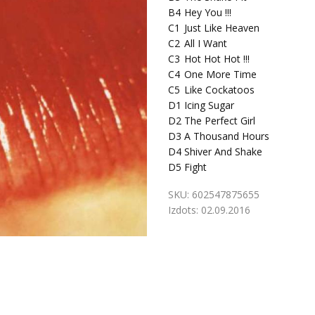
B4
Hey You !!!
C1
Just Like Heaven
C2
All I Want
C3
Hot Hot Hot !!!
C4
One More Time
C5
Like Cockatoos
D1
Icing Sugar
D2
The Perfect Girl
D3
A Thousand Hours
D4
Shiver And Shake
D5
Fight
SKU:
602547875655
Izdots:
02.09.2016