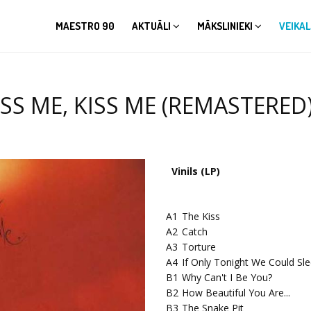
MAESTRO 90
AKTUĀLI
MĀKSLINIEKI
VEIKAL
ISS ME, KISS ME (REMASTERED) 
Vinils (LP)
A1
The Kiss
A2
Catch
A3
Torture
A4
If Only Tonight We Could Sl
B1
Why Can't I Be You?
B2
How Beautiful You Are...
B3
The Snake Pit