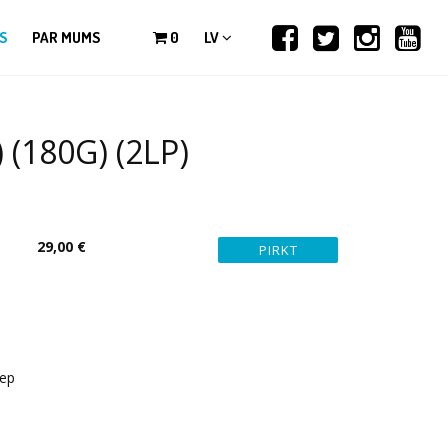
S
PAR MUMS
0
LV
(180G) (2LP)
29,00 €
eep