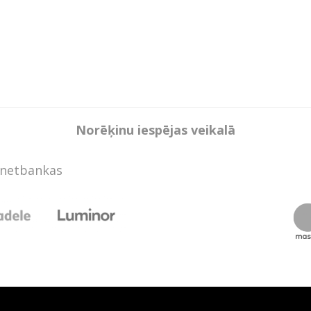
Norēķinu iespējas veikalā
rnetbankas