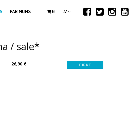
S
PAR MUMS
0
LV
a / sale*
26,90 €