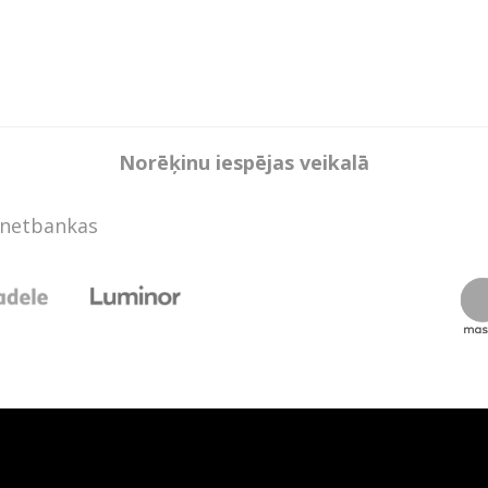
Norēķinu iespējas veikalā
rnetbankas