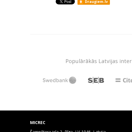
Draugiem.lv
Populārākās Latvijas inte
MICREC
Šampētera iela 2, Rīga, LV-1046, Latvija