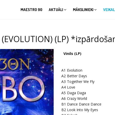
MAESTRO 90
AKTUĀLI
MĀKSLINIEKI
VEIKAL
EVOLUTION) (LP) *izpārdošan
Vinils (LP)
A1
Evolution
A2
Better Days
A3
Together We Fly
A4
Love
A5
Daga Daga
A6
Crazy World
B1
Dance Dance Dance
B2
Look Into My Eyes