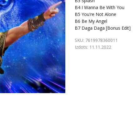
B3
Splash
B4
I Wanna Be With You
B5
You're Not Alone
B6
Be My Angel
B7
Daga Daga [Bonus Edit]
SKU:
7619978360011
Izdots:
11.11.2022