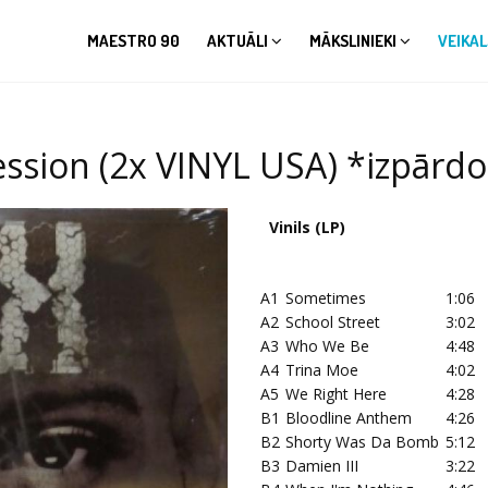
MAESTRO 90
AKTUĀLI
MĀKSLINIEKI
VEIKAL
ssion (2x VINYL USA) *izpārd
Vinils (LP)
A1
Sometimes
1:06
A2
School Street
3:02
A3
Who We Be
4:48
A4
Trina Moe
4:02
A5
We Right Here
4:28
B1
Bloodline Anthem
4:26
B2
Shorty Was Da Bomb
5:12
B3
Damien III
3:22