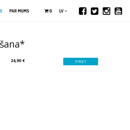
S
PAR MUMS
0
LV
ošana*
24,90 €