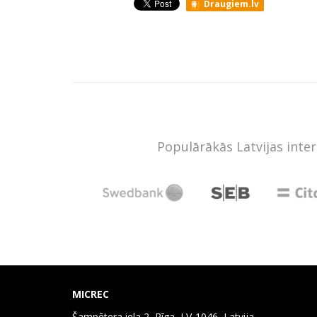
Draugiem.lv
Populārākās Latvijas inte
MICREC
Šampētera iela 2, Rīga, LV-1046, Latvija