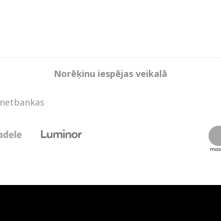
Norēķinu iespējas veikalā
rnetbankas