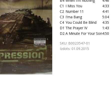
B4
When I'm Nothing
4:46
C1
I Miss You
4:33
C2
Number 11
4:41
C3
I'ma Bang
5:04
C4
You Could Be Blind
4:35
D1
The Prayer IV
1:43
D2
A Minute For Your Son
4:50
SKU:
B0023547-01
Izdots:
01.09.2015