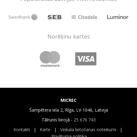
Norēķinu kartes
MICREC
Šampētera iela 2, Rīga, LV-1046, Latvija
Tālrunis birojā -
25 676 743
Kontakti
|
Karte
|
Veikala lietošanas noteikumi
|
Privātuma politika