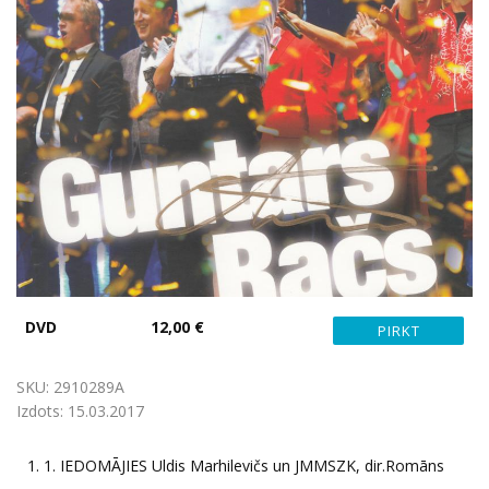
DVD
12,00 €
SKU:
2910289A
Izdots:
15.03.2017
1.
1. IEDOMĀJIES Uldis Marhilevičs un JMMSZK, dir.Romāns