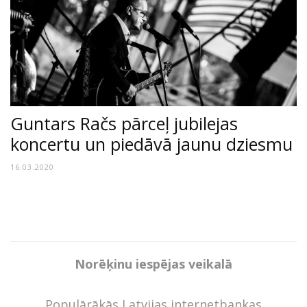
Guntars Račs pārceļ jubilejas
koncertu un piedāvā jaunu dziesmu
16.03.2020
Norēķinu iespējas veikalā
Populārākās Latvijas internetbankas