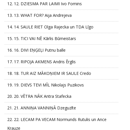
12.
12. DZIESMA PAR LAIMI Ivo Fomins
13.
13. WHAT FOR? Aija Andrejeva
14.
14. SAULE RIET Olga Rajecka un TDA Līgo
15.
15. TICI VAI NĒ Kārlis Būmeistars
16.
16. DIVI EŅĢEĻI Putnu balle
17.
17. RIPOJA AKMENS Andris Ērglis
18.
18. TUR AIZ MĀKOŅIEM IR SAULE Credo
19.
19. DIEVS TEVI MĪL Nikolajs Puzikovs
20.
20. VĒTRA NĀK Antra Stafecka
21.
21. ANNIŅA VANNIŅĀ Dzeguzīte
22.
22. LECAM PA VECAM Normunds Rutulis un Ance
Krauze