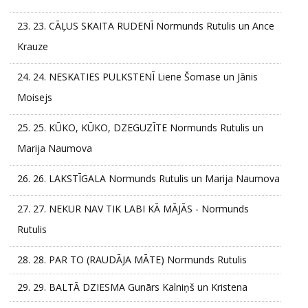
23.
23. CĀĻUS SKAITA RUDENĪ Normunds Rutulis un Ance
Krauze
24.
24. NESKATIES PULKSTENĪ Liene Šomase un Jānis
Moisejs
25.
25. KŪKO, KŪKO, DZEGUZĪTE Normunds Rutulis un
Marija Naumova
26.
26. LAKSTĪGALA Normunds Rutulis un Marija Naumova
27.
27. NEKUR NAV TIK LABI KĀ MĀJĀS - Normunds
Rutulis
28.
28. PAR TO (RAUDĀJA MĀTE) Normunds Rutulis
29.
29. BALTĀ DZIESMA Gunārs Kalniņš un Kristena