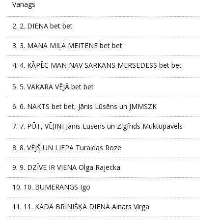
Vanags
2.
2. DIENA bet bet
3.
3. MANA MĪĻĀ MEITENE bet bet
4.
4. KĀPĒC MAN NAV SARKANS MERSEDESS bet bet
5.
5. VAKARA VĒJĀ bet bet
6.
6. NAKTS bet bet, Jānis Lūsēns un JMMSZK
7.
7. PŪT, VĒJIŅI Jānis Lūsēns un Zigfrīds Muktupāvels
8.
8. VĒJŠ UN LIEPA Turaidas Roze
9.
9. DZĪVE IR VIENA Olga Rajecka
10.
10. BUMERANGS Igo
11.
11. KĀDĀ BRĪNIŠĶĀ DIENĀ Ainars Virga