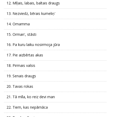
12.
Mīļais, labais, baltais draugs
13.
Nezviedz, bērais kumeliņ'
14.
Omamma
15.
Orman', stāsti
16.
Pa kuru laiku nosirmoja jūra
17.
Pie aizbērtas akas
18.
Pirmais valsis
19.
Senais draugs
20.
Tavas rokas
21.
Tā mīla, ko reiz devi man
22.
Tiem, kas nepārnāca