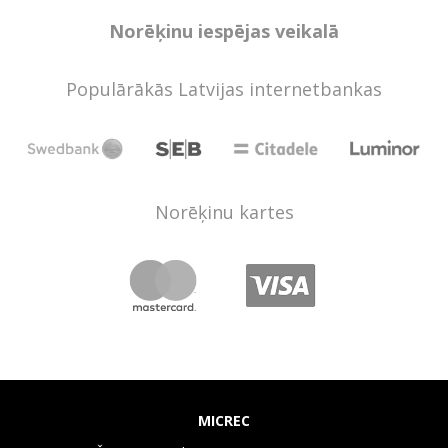
Norēķinu iespējas veikalā
Populārākās Latvijas internetbankas
Norēķinu kartes
MICREC