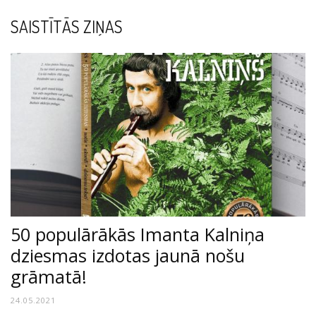
SAISTĪTĀS ZIŅAS
50 populārākās Imanta Kalniņa
dziesmas izdotas jaunā nošu
grāmatā!
24.05.2021