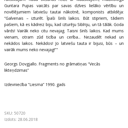
Guntara Pupas vaicāts par savas dzīves lielāko vērtību un
novēlējumiem latviešu tautai nākotnē, komponists atbildēja:
“Galvenais – izturēt. Īpaši šinīs laikos. Būt stipriem, tādiem
pašiem, kā es kādreiz biju, kad izturēju Sibīriju, un tā tālāk. Goda
vārds! Vairāk neko citu nevajag. Taisni šinīs laikos. Kad mums
vienam, otram zūd ticība un cerība... Nezaudēt nekad un
nekādos laikos. Nekādos! Jo latviešu tauta ir bijusi, būs – un
vairāk mums neko nevajag!”"
Georgs Dovgjallo. Fragments no grāmatiņas “Vecās
likteņdzirnas”
Izdevniecība “Liesma” 1990. gads
SKU:
50720
Izdots:
28.06.2018