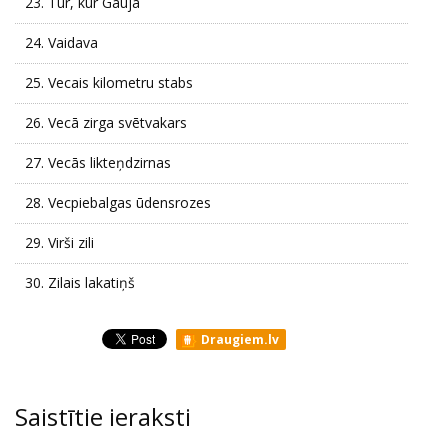
23.
Tur, kur Gauja
24.
Vaidava
25.
Vecais kilometru stabs
26.
Vecā zirga svētvakars
27.
Vecās likteņdzirnas
28.
Vecpiebalgas ūdensrozes
29.
Virši zili
30.
Zilais lakatiņš
Draugiem.lv
Saistītie ieraksti