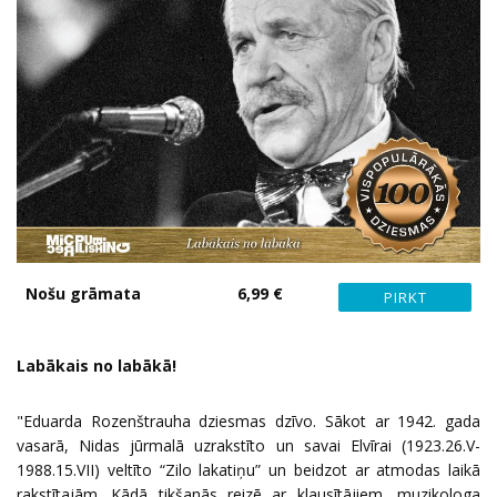
Nošu grāmata
6,99 €
Labākais no labākā!
"Eduarda Rozenštrauha dziesmas dzīvo. Sākot ar 1942. gada
vasarā, Nidas jūrmalā uzrakstīto un savai Elvīrai (1923.26.V-
1988.15.VII) veltīto “Zilo lakatiņu” un beidzot ar atmodas laikā
rakstītajām. Kādā tikšanās reizē ar klausītājiem, muzikologa