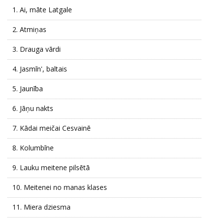
1.
Ai, māte Latgale
2.
Atmiņas
3.
Drauga vārdi
4.
Jasmīn', baltais
5.
Jaunība
6.
Jāņu nakts
7.
Kādai meičai Cesvainē
8.
Kolumbīne
9.
Lauku meitene pilsētā
10.
Meitenei no manas klases
11.
Miera dziesma