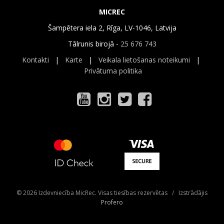
MICREC
Šampētera iela 2, Rīga, LV-1046, Latvija
Tālrunis birojā -
25 676 743
Kontakti
|
Karte
|
Veikala lietošanas noteikumi
|
Privātuma politika
© 2026 Izdevniecība MicRec. Visas tiesības rezervētas / Izstrādājis
Profero