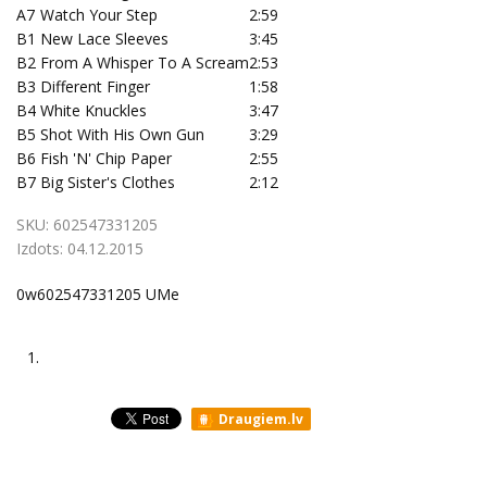
A7
Watch Your Step
2:59
B1
New Lace Sleeves
3:45
B2
From A Whisper To A Scream
2:53
B3
Different Finger
1:58
B4
White Knuckles
3:47
B5
Shot With His Own Gun
3:29
B6
Fish 'N' Chip Paper
2:55
B7
Big Sister's Clothes
2:12
SKU:
602547331205
Izdots:
04.12.2015
0w602547331205 UMe
1.
Draugiem.lv