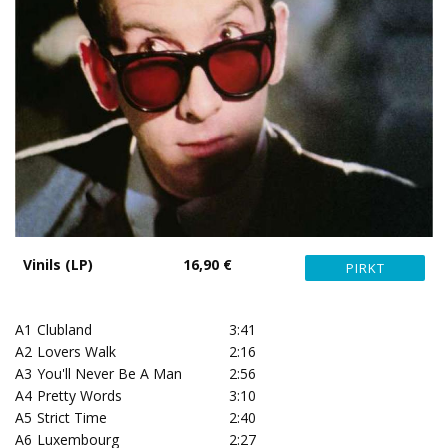
Vinils (LP)
16,90 €
A1
Clubland
3:41
A2
Lovers Walk
2:16
A3
You'll Never Be A Man
2:56
A4
Pretty Words
3:10
A5
Strict Time
2:40
A6
Luxembourg
2:27