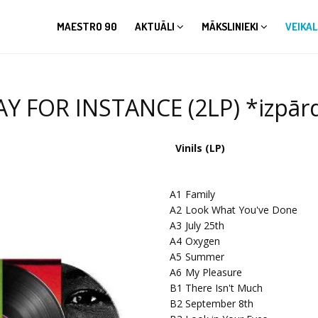
MAESTRO 90
AKTUĀLI
MĀKSLINIEKI
VEIKAL
AY FOR INSTANCE (2LP) *izpārd
Vinils (LP)
A1
Family
A2
Look What You've Done
A3
July 25th
A4
Oxygen
A5
Summer
A6
My Pleasure
B1
There Isn't Much
B2
September 8th