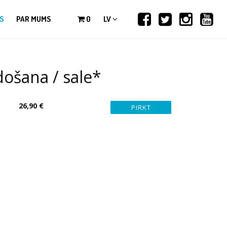
S
PAR MUMS
0
LV
ošana / sale*
26,90 €