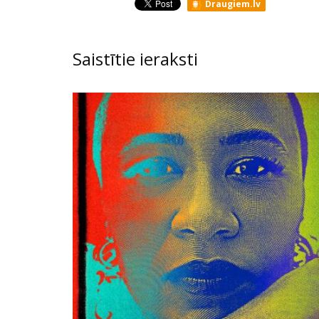
Draugiem.lv
Saistītie ieraksti