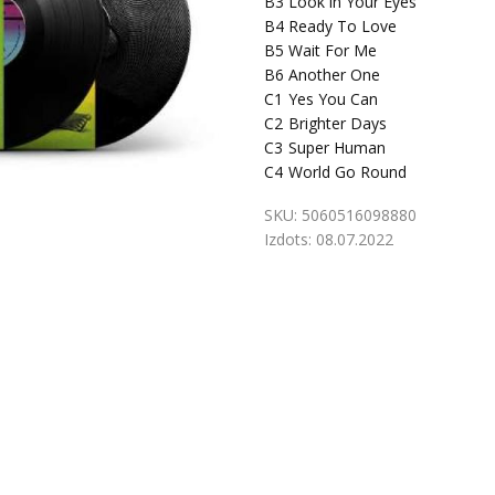
B3
Look in Your Eyes
B4
Ready To Love
B5
Wait For Me
B6
Another One
C1
Yes You Can
C2
Brighter Days
C3
Super Human
C4
World Go Round
SKU:
5060516098880
Izdots:
08.07.2022