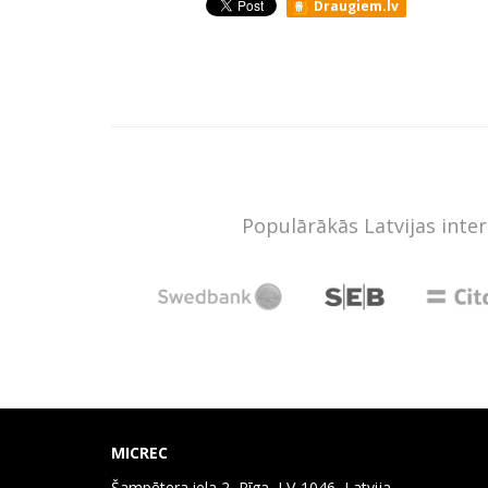
Draugiem.lv
Populārākās Latvijas inte
MICREC
Šampētera iela 2, Rīga, LV-1046, Latvija