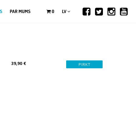
S
PAR MUMS
0
LV
39,90 €