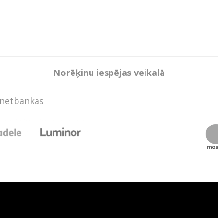
Norēķinu iespējas veikalā
rnetbankas