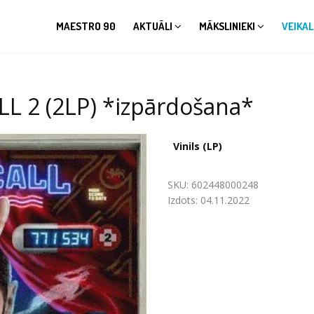
MAESTRO 90
AKTUĀLI
MĀKSLINIEKI
VEIKAL
 2 (2LP) *izpārdošana*
Vinils (LP)
SKU:
602448000248
Izdots:
04.11.2022