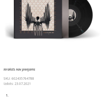
Ieraksts nav pieejams
SKU:
602435764788
Izdots:
23.07.2021
1.