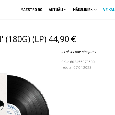
MAESTRO 90
AKTUĀLI
MĀKSLINIEKI
VEIKAL
 (180G) (LP) 44,90 €
Ieraksts nav pieejams
SKU:
602455070500
Izdots:
07.04.2023