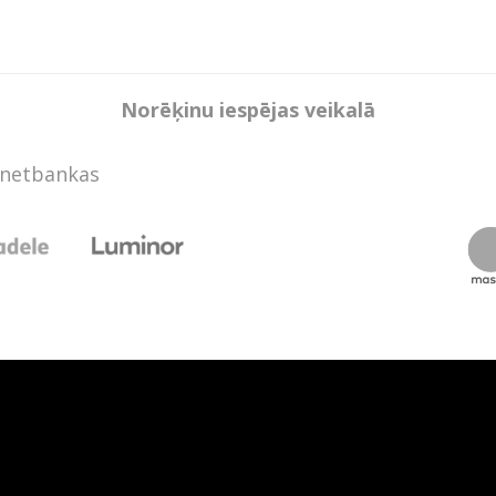
Norēķinu iespējas veikalā
rnetbankas