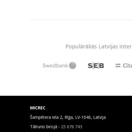
Populārākās Latvijas inte
MICREC
Šampētera iela 2, Rīga, LV-1046, Latvija
Tālrunis birojā -
25 676 743