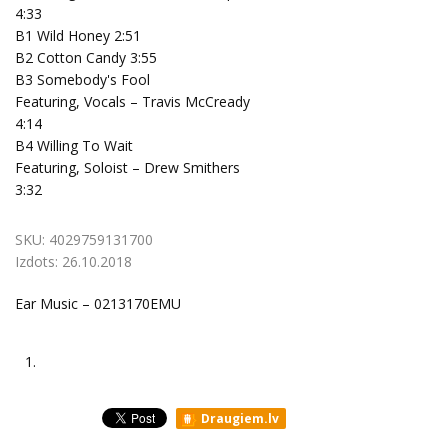
4:33
B1 Wild Honey 2:51
B2 Cotton Candy 3:55
B3 Somebody's Fool
Featuring, Vocals – Travis McCready
4:14
B4 Willing To Wait
Featuring, Soloist – Drew Smithers
3:32
SKU:
4029759131700
Izdots:
26.10.2018
Ear Music – 0213170EMU
1.
Draugiem.lv