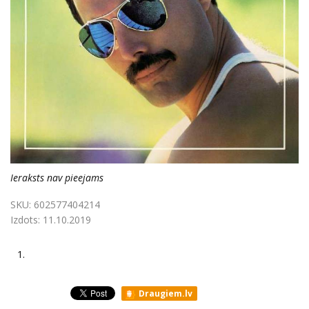
Ieraksts nav pieejams
SKU:
602577404214
Izdots:
11.10.2019
1.
Draugiem.lv