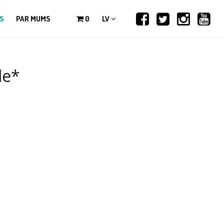
S
PAR MUMS
0
LV
le*