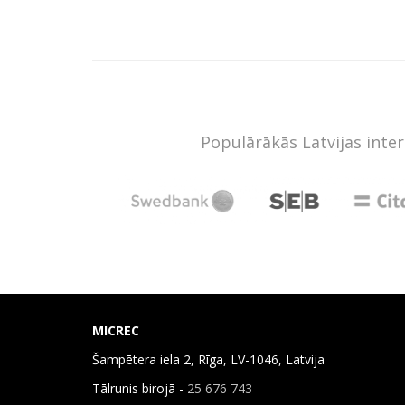
Populārākās Latvijas inte
MICREC
Šampētera iela 2, Rīga, LV-1046, Latvija
Tālrunis birojā -
25 676 743