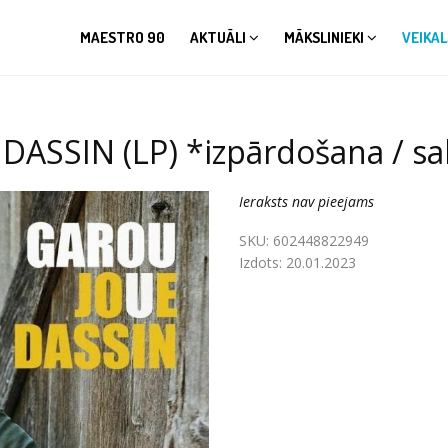
MAESTRO 90
AKTUĀLI
MĀKSLINIEKI
VEIKAL
SSIN (LP) *izpārdošana / sa
Ieraksts nav pieejams
SKU:
602448822949
Izdots:
20.01.2023