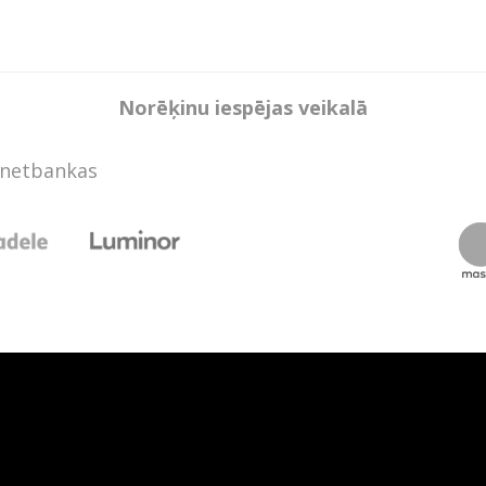
Norēķinu iespējas veikalā
rnetbankas