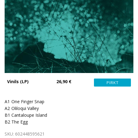
Vinils (LP)
26,90 €
A1
One Finger Snap
A2
Oliloqui Valley
B1
Cantaloupe Island
B2
The Egg
SKU:
602448595621