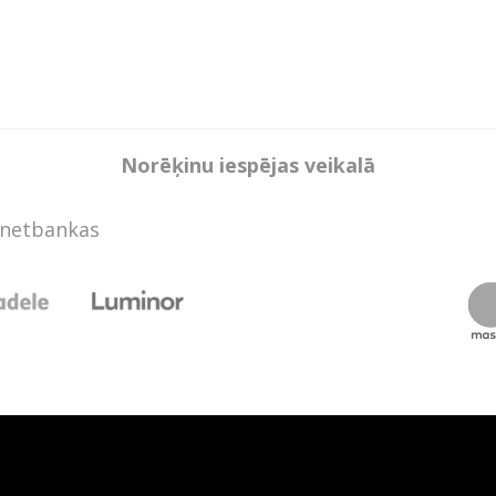
Norēķinu iespējas veikalā
rnetbankas