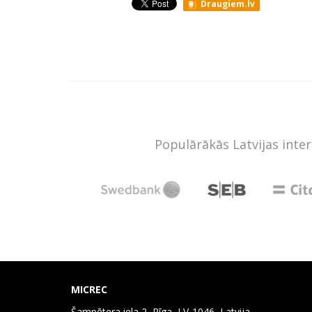
Draugiem.lv
Populārākās Latvijas inte
MICREC
Šampētera iela 2, Rīga, LV-1046, Latvija