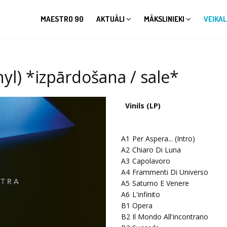
MAESTRO 90
AKTUĀLI
MĀKSLINIEKI
VEIKAL
yl) *izpārdošana / sale*
Vinils (LP)
A1
Per Aspera... (Intro)
A2
Chiaro Di Luna
A3
Capolavoro
A4
Frammenti Di Universo
A5
Saturno E Venere
A6
L'infinito
B1
Opera
B2
Il Mondo All'incontrario