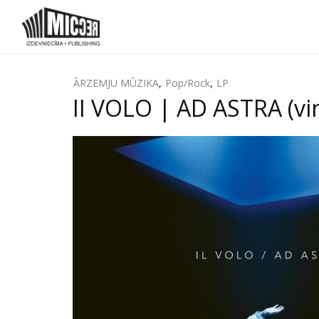
ĀRZEMJU MŪZIKA
,
Pop/Rock
,
LP
II VOLO | AD ASTRA (vin