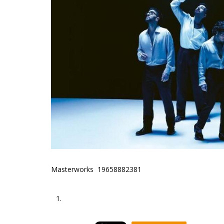
Masterworks 19658882381
1.