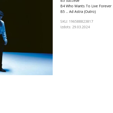
B3
Succede
B4
Who Wants To Live Forever
B5
... Ad Astra (Outro)
SKU:
196588823817
Izdots:
29.03.2024