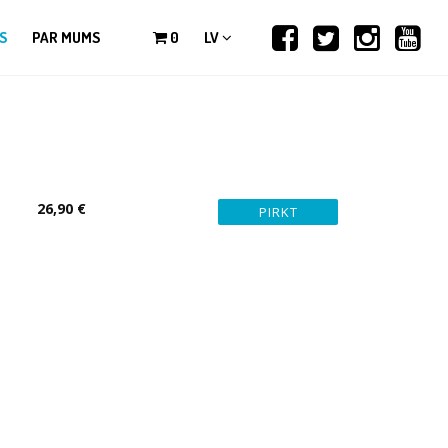
S
PAR MUMS
0
LV
26,90 €