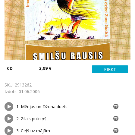
CD
3,99 €
SKU:
2913262
Izdots:
01.06.2006
1.
Mērijas un Džona duets
2.
Zilais putniņš
3.
Ceļš uz mājām