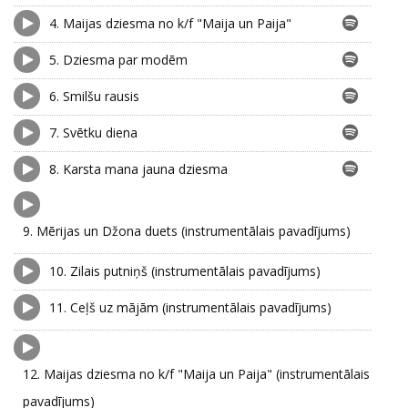
4.
Maijas dziesma no k/f "Maija un Paija"
5.
Dziesma par modēm
6.
Smilšu rausis
7.
Svētku diena
8.
Karsta mana jauna dziesma
9.
Mērijas un Džona duets (instrumentālais pavadījums)
10.
Zilais putniņš (instrumentālais pavadījums)
11.
Ceļš uz mājām (instrumentālais pavadījums)
12.
Maijas dziesma no k/f "Maija un Paija" (instrumentālais
pavadījums)