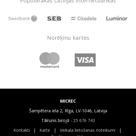
Populārākās Latvijas internetbankas
Norēķinu kartes
MICREC
Šampētera iela 2, Rīga, LV-1046, Latvija
Tālrunis birojā -
25 676 743
Kontakti
|
Karte
|
Veikala lietošanas noteikumi
|