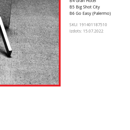
B4
Gran Hotel
B5
Big Shot City
B6
Go Easy (Palermo)
SKU:
191401187510
Izdots:
15.07.2022