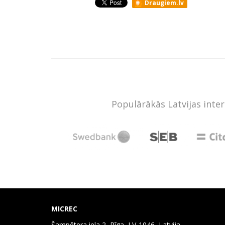
Draugiem.lv
Populārākās Latvijas inte
MICREC
Šampētera iela 2, Rīga, LV-1046, Latvija