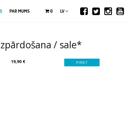
S
PAR MUMS
0
LV
zpārdošana / sale*
19,90 €