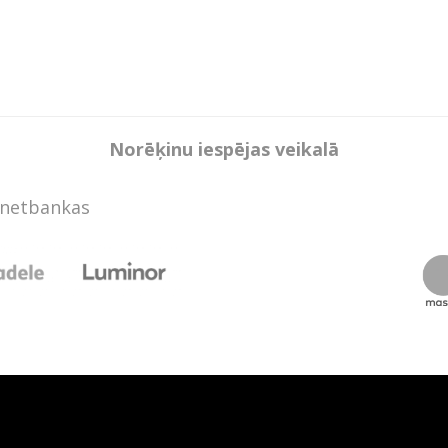
Norēķinu iespējas veikalā
rnetbankas