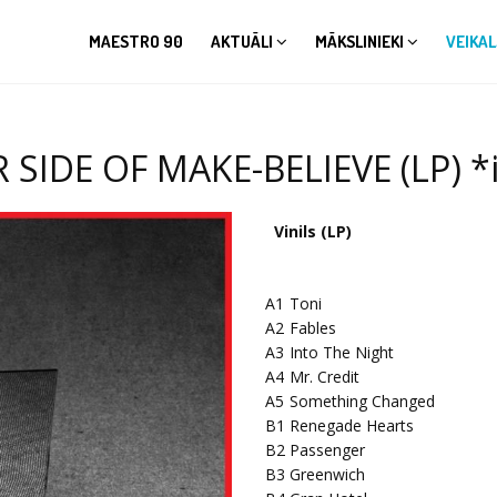
MAESTRO 90
AKTUĀLI
MĀKSLINIEKI
VEIKAL
SIDE OF MAKE-BELIEVE (LP) *i
Vinils (LP)
A1
Toni
A2
Fables
A3
Into The Night
A4
Mr. Credit
A5
Something Changed
B1
Renegade Hearts
B2
Passenger
B3
Greenwich