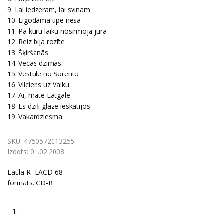
9. Lai iedzeram, lai svinam
10. Līgodama upe nesa
11. Pa kuru laiku nosirmoja jūra
12. Reiz bija rozīte
13. Šķiršanās
14. Vecās dzirnas
15. Vēstule no Sorento
16. Vilciens uz Valku
17. Ai, māte Latgale
18. Es dziļi glāzē ieskatījos
19. Vakardziesma
SKU:
4750572013255
Izdots:
01.02.2008
Laula R LACD-68
formāts: CD-R
1.