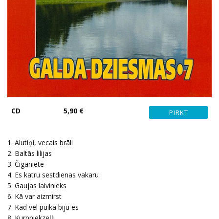
CD
5,90 €
1. Alutiņi, vecais brāli
2. Baltās lilijas
3. Čigāniete
4. Es katru sestdienas vakaru
5. Gaujas laivinieks
6. Kā var aizmirst
7. Kad vēl puika biju es
8. Kurpniekzeļļi